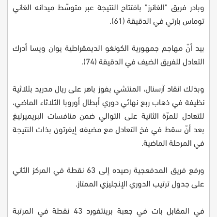
وبادر فريق "الغانرز" بافتتاح النتيجة عبر متوسّط ميدانه الغاني
توماس بارتي في الدقيقة (61).
بيد أنّ مهاجم جمهورية الكونغو الديمقراطية يوان ويسا أدرك
التعادل للفريق الضيف في الدقيقة (74).
وبذلك انقاد آرسنال، المنتشي بفوز باهر على ريال مدريد بثلاثية
نظيفة في ذهاب ربع نهائي دوري أبطال أوروبا الثلاثاء الماضي،
للتعادل للمرّة الثانية على التوالي ضمن منافسات البريميرليغ
بعد أنّ سقط في فخ التعادل مع مضيفه إيفرتون بذات النتيجة
في المرحلة الماضية.
ورفع فريق المدفعجية رصيده إلى 63 نقطة في المركز الثاني
على جدول ترتيب الدوري الإنجليزي الممتاز.
في المقابل بات في جعبة برينتفورد 43 نقطة في المرتبة