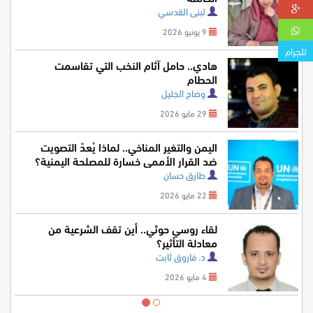
لبنى القدسي
9 يونيو 2026
تلجرام
هادي.. حامل آثام النخب التي تقاسمت
الحطام
وضاح الجليل
29 مايو 2026
اليمن والتغير المناخي.. لماذا يُعدّ التصويت
ضد القرار الأممي خسارة للمصلحة اليمنية؟
طارق حسان
22 مايو 2026
لقاء روسي حوثي.. أين تقف الشرعية من
معادلة التأثير؟
د. فاروق ثابت
4 مايو 2026