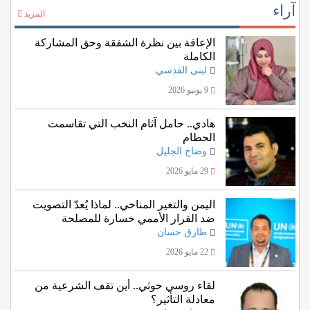
آراء
المزيد
الإعاقة بين نظرة الشفقة وحق المشاركة
الكاملة
لبنى القدسي
9 يونيو 2026
هادي.. حامل آثام النخب التي تقاسمت
الحطام
وضاح الجليل
29 مايو 2026
اليمن والتغير المناخي.. لماذا يُعدّ التصويت
ضد القرار الأممي خسارة للمصلحة
اليمنية؟
طارق حسان
22 مايو 2026
لقاء روسي حوثي.. أين تقف الشرعية من
معادلة التأثير؟