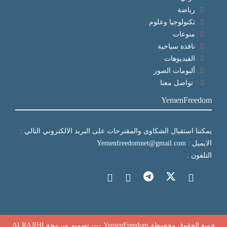
رياضة
تكنولوجيا وعلوم
منوعات
نافذة سياحية
الفيديوهات
ألبومات الصور
تواصل معنا
YemenFreedom
يمكننا استقبال الشكاوى والمقترحات على البريد الالكتروني التالي :
الايميل : Yemenfreedomnet@gmail.com
التلفون :
جميع الحقوق محفوظة YemenFreedom ---- تصميم وبرمجة
ALRAJIHI