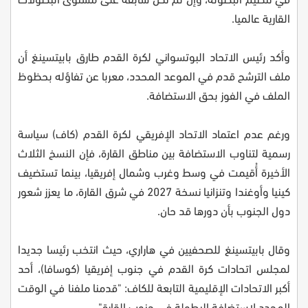
القارية عالميا.
وأكد رئيس الاتحاد البوتسواني لكرة القدم طارق بابيتسينغ أن
ملف الترشح قدم في الموعد المحدد، معربا عن تفاؤله بحظوظ
الملف في الفوز بحق الاستضافة.
ورغم عدم اعتماد الاتحاد الإفريقي لكرة القدم (كاف) سياسة
رسمية لتناوب الاستضافة بين مناطق القارة، فإن النسخ الثلاث
الأخيرة أُقيمت في وسط وغرب وشمال إفريقيا، بينما تستضيف
كينيا وأوغندا وتنزانيا نسخة 2027 في شرق القارة، ما يعزز شعور
دول الجنوب بأن دورها قد حان.
وقال بابيتسينغ للصحفيين في هاراري، حيث انتخب رئيسا جديدا
لمجلس اتحادات كرة القدم في جنوب إفريقيا (كوسافا)، أحد
أكبر الاتحادات الإقليمية التابعة للكاف: "قدمنا ملفنا في الوقت
المحدد لاستضافة البطولة في جنوب القارة".