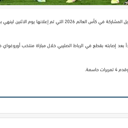
ضم الإيطالي كارلو أنشيلوتي النجم نيمار إلى قائمة منتخب البرازيل المشاركة في كأس العالم 2026 التي تم إع
ار لمنتخب البرازيل للمرة الأولى منذ 2023 وتحديداً بعد إصابته بقطع في الرباط الصليبي خلال مباراة منتخب أ