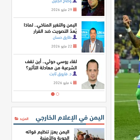
وضاح الجليل
29 مايو 2026
اليمن والتغير المناخي.. لماذا
يُعدّ التصويت ضد القرار
الأممي خسارة للمصلحة
طارق حسان
اليمنية؟
22 مايو 2026
لقاء روسي حوثي.. أين تقف
الشرعية من معادلة التأثير؟
د. فاروق ثابت
4 مايو 2026
اليمن في الإعلام الخارجي
المزيد
اليمن يعزز تنظيم قواته
الجوية والأمنية