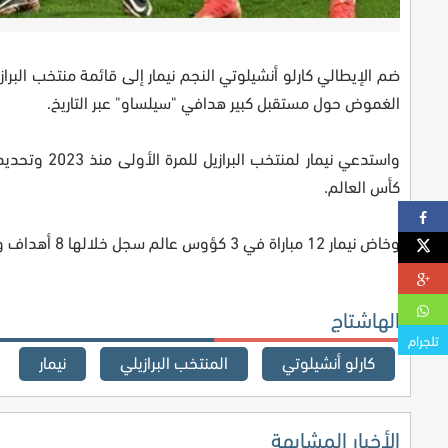
الغموض حول مستقبل كبير هدافي "سيلساو" عبر التاريخ.
واستدعي نيم
كأس العالم.
وخاض نيمار 12 مباراة في 3 كؤوس عالم سجل خلالها 8 أهداف وقدم 4 تمريرات حاسمة.
الهاشتاج
تلجرام
كارلو أنشيلوتي
المنتخب البرازيلي
نيمار
الأخبار المشابهة