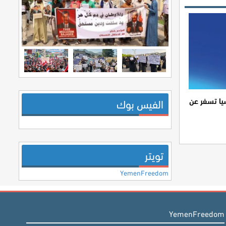
ا تسفر عن
الفيس بوك
تويتر
YemenFreedom
YemenFreedom