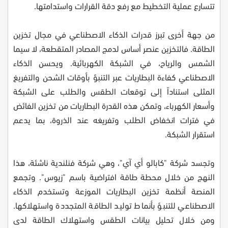
تتسارع عملية التخطيط مع رفع دقة القرارات واستدامتها.
من جهة أخرى تبرز قدرات الذكاء الاصطناعي في مجال تخزين
الطاقة. فالتخزين عنصر أساس لدمج المصادر المتقطعة، لا سيما
الشمس والرياح، في الشبكة الكهربائية. ويحسن الذكاء
الاصطناعي كفاءة البطاريات عبر التنبؤ بأوقات الشحن والتفريغ
المثلى استناداً إلى توقعات الطقس والطلب على الشبكة
وأسعار الكهرباء، وتمكن هذه القدرة البطاريات من تخزين الفائض
في فترات انخفاض الطلب وتفريغه عند الذروة، بما يدعم
استقرار الشبكة.
وتجسد شركة "كابالو أي آي"، وهي شركة فنلندية ناشئة، هذا
النهج من خلال محطة طاقة افتراضية باسم "زيوس". وتجمع
المنصة أنظمة تخزين البطاريات الموزعة وتستخدم الذكاء
الاصطناعي للتنبؤ بأنماط توليد الطاقة المتجددة واستهلاكها.
ومن خلال تحليل بيانات الطقس واستهلاك الطاقة لدى