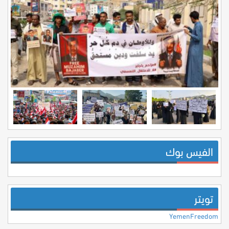
الفيس بوك
تويتر
YemenFreedom