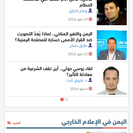
ة
الحطام
وضاح الجليل
29 مايو 2026
يمنية
اليمن والتغير المناخي.. ل
ضد القرار الأممي خسارة
طارق حسان
22 مايو 2026
 الجريمة التي تقيد ضد
لقاء روسي حوثي.. أين ت
معادلة التأثير؟
د. فاروق ثابت
4 مايو 2026
اليمن في الإعلام الخارجي
المزيد