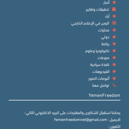
أخبار
تحقيقات وتقارير
آراء
اليمن في الإعلام الخارجي
محليات
دولي
رياضة
تكنولوجيا وعلوم
منوعات
نافذة سياحية
الفيديوهات
ألبومات الصور
تواصل معنا
YemenFreedom
يمكننا استقبال الشكاوى والمقترحات على البريد الالكتروني التالي :
الايميل : Yemenfreedomnet@gmail.com
التلفون :