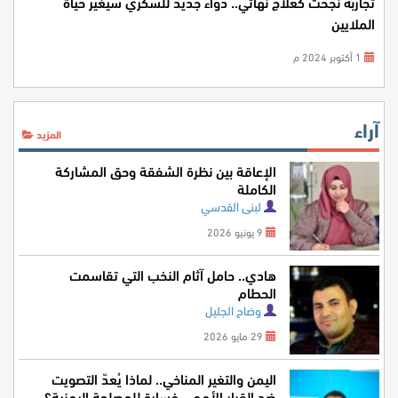
تجاربه نجحت كعلاج نهائي.. دواء جديد للسكري سيغير حياة
الملايين
1 أكتوبر 2024 م
آراء
المزيد
الإعاقة بين نظرة الشفقة وحق المشاركة
الكاملة
لبنى القدسي
9 يونيو 2026
هادي.. حامل آثام النخب التي تقاسمت
الحطام
وضاح الجليل
29 مايو 2026
اليمن والتغير المناخي.. لماذا يُعدّ التصويت
ضد القرار الأممي خسارة للمصلحة اليمنية؟