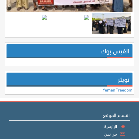
الفيس بوك
تويتر
YemenFreedom
اقسام الموقع
الرئيسية
من نحن