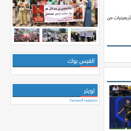
لعالم هذا العام. يذكر أن 7 لاعبين فقط في الأربعينيات من
الفيس بوك
تويتر
YemenFreedom