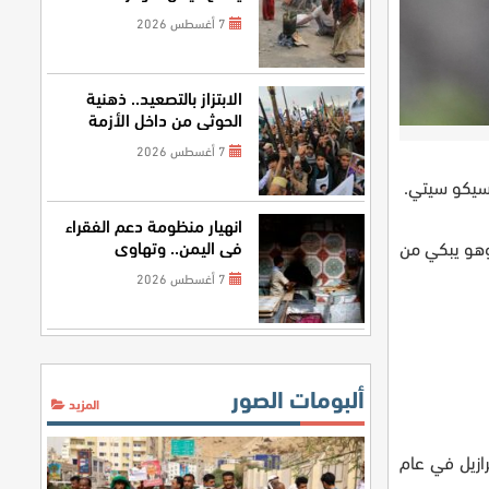
غذائية أعمق
7 أغسطس 2026
الابتزاز بالتصعيد.. ذهنية
الحوثي من داخل الأزمة
7 أغسطس 2026
سيكو سيتي.
انهيار منظومة دعم الفقراء
في اليمن.. وتهاوي
النهائي من البطولة، وهو يبكي من
المساعدات الخارجية
7 أغسطس 2026
ألبومات الصور
المزيد
 رقم رافا ماركيز ضد البرازيل في عام