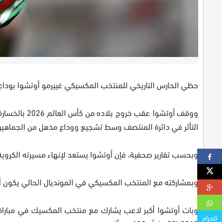
حظي الحارس التاريخي للمنتخب المكسيكي غييرمو أوتشوا بوداع
التأثر في دائرة المنتصف وسط تشجيع ووداع مذهل من الجماهير 
وبحسب تقارير صحفية، فإن أوتشوا يستعد لإنهاء مسيرته الكروية 
وبمشاركته مع المنتخب المكسيكي في المونديال الحالي يكون أ
تلجرام