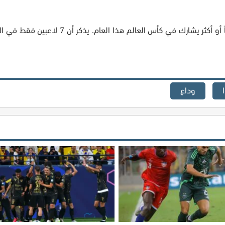
كما أصبح الحارس المكسيكي سابع لاعب يبلغ من العمر 40 عاماً أو أكثر يشارك في كأس ا
وداع