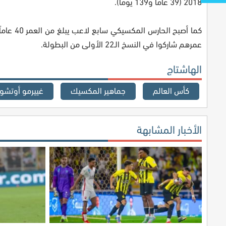
2018 (39 عاماً و139 يوماً).
عمرهم شاركوا في النسخ الـ22 الأولى من البطولة.
الهاشتاج
كأس العالم
جماهير المكسيك
غييرمو أوتشوا
الأخبار المشابهة