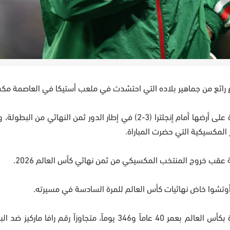
 رائع من جماهير بلاده التي احتشدت في ملعب أستيكا في العاصمة مك
ووقف أوتشوا عقب خروج بلاده من كأس العالم 2026 بالخسارة على أرضها أمام إنجلترا (3-2) في إطار الدور ثمن 
المكسيكية التي حضرت المباراة.
عقب خروج المنتخب المكسيكي من ثمن نهائي كأس العالم 2026.
وتشوا خاض نهائيات كأس العالم للمرة السادسة في مسيرته.
وبات أوتشوا أكبر لاعب يشارك مع منتخب المكسيك في مباراة بكأس العالم بعمر 40 عاماً و346 يوماً، متجاوزاً