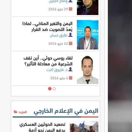
وضاح الجليل
29 مايو 2026
اليمن والتغير المناخي.. لماذا
يُعدّ التصويت ضد القرار
الأممي خسارة للمصلحة
طارق حسان
اليمنية؟
22 مايو 2026
لقاء روسي حوثي.. أين تقف
الشرعية من معادلة التأثير؟
د. فاروق ثابت
4 مايو 2026
اليمن في الإعلام الخارجي
المزيد
تصعيد الحوثيين العسكري
يدفع اليمن نحو أزمة