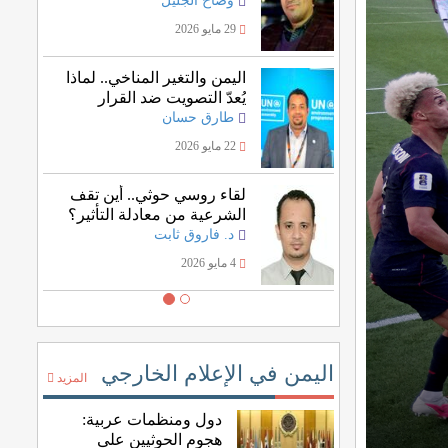
وضاح الجليل
29 مايو 2026
اليمن والتغير المناخي.. لماذا
يُعدّ التصويت ضد القرار
الأممي خسارة للمصلحة
طارق حسان
اليمنية؟
22 مايو 2026
لقاء روسي حوثي.. أين تقف
الشرعية من معادلة التأثير؟
د. فاروق ثابت
4 مايو 2026
اليمن في الإعلام الخارجي
المزيد
دول ومنظمات عربية:
هجوم الحوثيين على