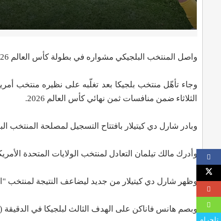
واصل المنتخب البلجيكي مشواره في بطولة كأس العالم 2026 ببلوغه ربع النهائي على حساب نظيره الأمريكي.
وجاء تأهّل منتخب بلجيكا بعد تغلّبه على نظيره منتخب أم
الثلاثاء ضمن منافسات ثمن نهائي كأس العالم 2026.
وبادر شارل دي كيتيلار بافتتاح التسجيل لمصلحة المنتخب البلج
وأدرك مالك تيلمان التعادل لمنتخب الولايات المتحدة الأمريكية 
وظهر شارل دي كيتيلار من جديد ليضاعف النتيجة لمنتخب "الشي
وبصم هانس فاناكن على الهدف الثالث لبلجيكا في الدقيقة (57).
تلجرام