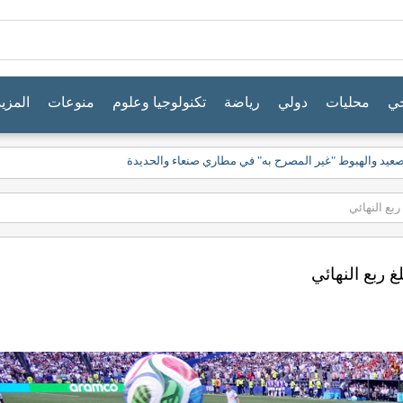
جي
محليات
دولي
رياضة
تكنولوجيا وعلوم
منوعات
المزيد
صعيد والهبوط "غير المصرح به" في مطاري صنعاء والحديدة
ربع النهائي
غ ربع النهائي