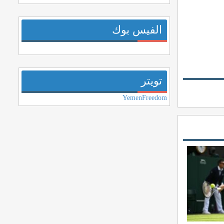
الفيس بوك
تويتر
YemenFreedom