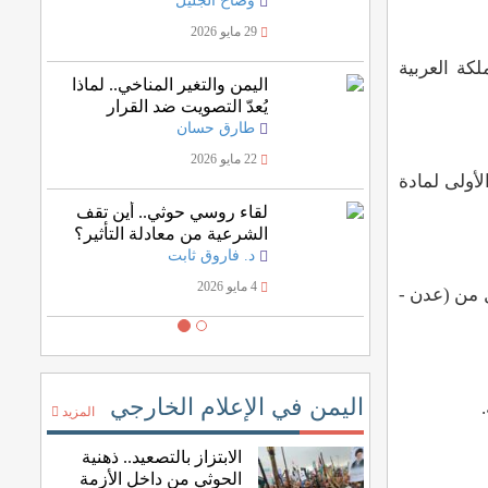
وضاح الجليل
29 مايو 2026
كة العربية
اليمن والتغير المناخي.. لماذا
يُعدّ التصويت ضد القرار
الأممي خسارة للمصلحة
طارق حسان
اليمنية؟
22 مايو 2026
أولى لمادة
لقاء روسي حوثي.. أين تقف
الشرعية من معادلة التأثير؟
د. فاروق ثابت
4 مايو 2026
في كل من (عدن -
اليمن في الإعلام الخارجي
.
المزيد
الابتزاز بالتصعيد.. ذهنية
الحوثي من داخل الأزمة