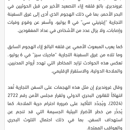
غروندبرغ، بالغ قلقه إزاء التصعيد الأخير من قبل الحوثيين في
البحر الأحمر، بما في ذلك الهجوم الذي أدى إلى غرق السفينة
التجارية “إيترنيتي سي” في 8 يوليو، وأسفر عن وقوع وفيات
وإصابات، ولا يزال عدد من الأشخاص في عداد المفقودين.
كما يعرب المبعوث الأممي عن قلقه البالغ إزاء الهجوم السابق
وما تلاه من غرق السفينة التجارية “ماجيك سيز” في 6 يوليو.
تعكس هذه الحوادث تزايد المخاطر التي تهدد أرواح المدنيين،
والملاحة الدولية، والاستقرار الإقليمي.
وقال غروندبرغ إن مثل هذه الهجمات على السفن التجارية تُعد
انتهاكاً للقانون البحري الدولي ولقرار مجلس الأمن رقم 2722
(2024)، ويُجدّد التأكيد على ضرورة احترام حرية الملاحة. كما
يُحذّر من خطر الأضرار البيئية الجسيمة التي قد تنجم عن
استهداف السفن، بما في ذلك احتمال التلوث البحري
والعواقب الممتدة.