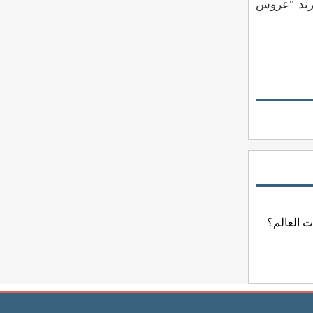
رند "عروس
ات العالم؟