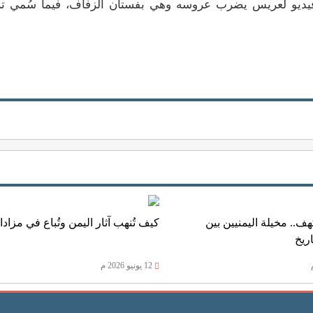
 فيديو لعريس يضرب عروسه وهي بفستان الزفاف، فيما سُمي ت
ف.. مخيلة اليمنيين بين
كيف تُنهب آثار اليمن وتُباع في مزاد
ريخ
12 يونيو 2026 م