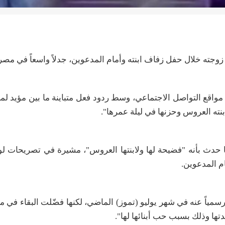
جته خلال حفل زفاف ابنته وأمام المدعوين، جدلاً واسعاً في مصر
 مواقع التواصل الاجتماعي، وسط ردود فعل متباينة ما بين مؤيد لما
نته العروس وحزنها في ليلة عمرها"
.
حدث بأنه "فضيحة لها ولابنتها العروس"، مشيرة في تصريحات لو
ام المدعوين
.
ياً عنه في شهر يوليو (تموز) الماضي، لكنها فضّلت البقاء في من
يدتها وذلك بسبب حب أبنائها لها"
.