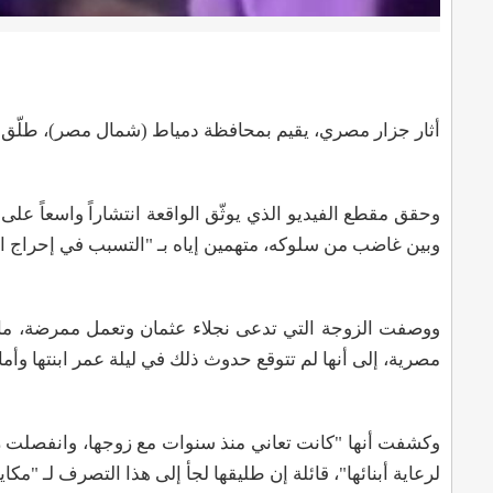
أثار جزار مصري، يقيم بمحافظة دمياط (شمال مصر)، طلّق زو
وحقق مقطع الفيديو الذي يوثّق الواقعة انتشاراً واسعاً على
وبين غاضب من سلوكه، متهمين إياه بـ "التسبب في إحراج اب
ووصفت الزوجة التي تدعى نجلاء عثمان وتعمل ممرضة، ما 
مصرية، إلى أنها لم تتوقع حدوث ذلك في ليلة عمر ابنتها وأم
وكشفت أنها "كانت تعاني منذ سنوات مع زوجها، وانفصلت رسم
لرعاية أبنائها"، قائلة إن طليقها لجأ إلى هذا التصرف لـ "مكا