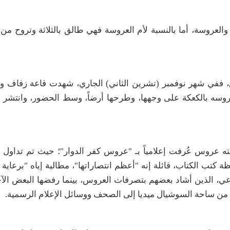
العروسة، أما بالنسبة لأم العروسة فهي طالق بالثلاثة وتروح من 
ع، ففي شهر نوفمبر (تشرين الثاني) الجاري، شهدت قاعة زفاف وا
 بالكعكة على وجهها، وطرحها أرضاً، وسط الحضور، وانتشر ا
ته عروس عُرفت إعلامياً بـ "عروس كفر الدوار"؛ حيث تم تداول 
تب الكتاب، قائلة إنه "أعظم انتصاراتها"، مطالبة إياه "برعاية 
جتماعي، الذين أشاد بعضهم بتصرفات العروس، بينما رفضها البعض الآ
ن ساحة السوشيال ميديا إلى الصحف ووسائل الإعلام الرسمية
.