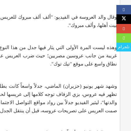
وقال والد العروسة في الفيديو: "ألف ألف مبروك للعريس و
بيت أهلها، وألف مبروك"
.
وهذه ليست المرة الأولى التي يثار فيها جدل من هذا النو
تلجرام
غريبة من جانب عروسين مصريين؛ حيث ضرب العريس عروسه
نطاق واسع على موقع "تيك توك"
.
وشهد شهر يونيو (حزيران) الماضي، جدلاً واسعاً كانت بطل
تظهر فيه عروس، بزي الزفاف توجه كلامها إلى عريسها لحظة ك
والدتها"، ليثير الفيديو جدلاً بين رواد مواقع التواصل الا
صمت العريس على تصريحات عروسه، قبل أن ينتقل الجدل م