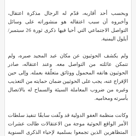
وبحسب أحد أقاربه، قدّم له الرجال مذكرة اعتقال،
وأخبروه أن سبب اعتقاله هو منشوراته على وسائل
التواصل الاجتماعي التي أحيا فيها ذكرى ثورة 26 سبتمبر/
أيلول اليمنية.
ولم يكشف الحوثيون عن مكان عبد المجيد صبره، ولم
تتمكن عائلته من التواصل معه. وعند اعتقاله، صادر
الحوثيون هاتفه المحمول ووثائق متعلّقة بعمله. وإلى حين
الإفراج عنه، يجب على الحوثيين ضمان حمايته من التعذيب
وغيره من ضروب المعاملة السيئة والسماح له بالاتصال
بأسرته ومحاميه.
وكانت منظمة العفو الدولية قد وثّقت سابقًا تنفيذ سلطات
الأمر الواقع الحوثية موجة من الاعتقالات طالت عشرات
المتظاهرين الذين تجمعوا بسلمية لإحياء الذكرى السنوية