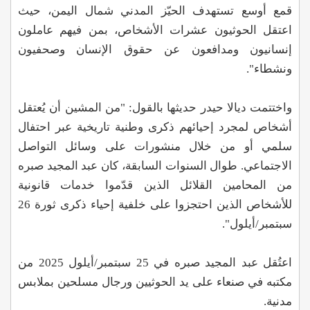
قمع أوسع تستهدف الحيّز المدني شمال اليمن، حيث
اعتقل الحوثيون عشرات الأشخاص، بمن فيهم عاملون
إنسانيون ومدافعون عن حقوق الإنسان وصحفيون
ونشطاء".
واختتمت ديالا حيدر حديثها بالقول: "من المشين أن يُعتقل
أشخاص لمجرد إحيائهم ذكرى وطنية تاريخية عبر احتفال
سلمي أو من خلال منشورات على وسائل التواصل
الاجتماعي. طوال السنوات السابقة، كان عبد المجيد صبره
من المحامين القلائل الذين قدّموا خدمات قانونية
للأشخاص الذين احتجزوا على خلفية إحياء ذكرى ثورة 26
سبتمبر/أيلول".
اعتُقل عبد المجيد صبره في 25 سبتمبر/أيلول 2025 من
مكتبه في صنعاء على يد الحوثيين ورجال مسلحين بملابس
مدنية.