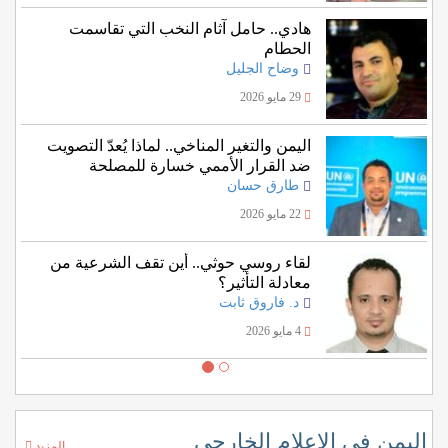
هادي.. حامل آثام النخب التي تقاسمت
الحطام
وضاح الجليل
29 مايو 2026
اليمن والتغير المناخي.. لماذا يُعدّ التصويت
ضد القرار الأممي خسارة للمصلحة
اليمنية؟
طارق حسان
22 مايو 2026
لقاء روسي حوثي.. أين تقف الشرعية من
معادلة التأثير؟
د. فاروق ثابت
4 مايو 2026
اليمن في الإعلام الخارجي
المزيد