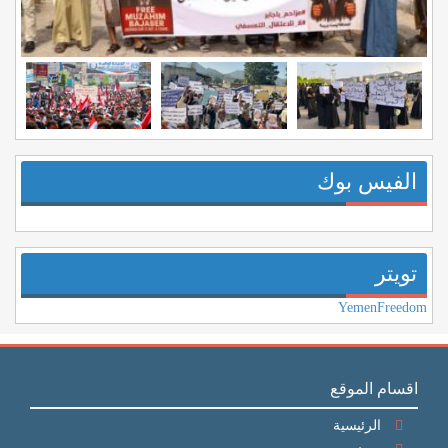
الفيس بوك
تويتر
YemenFreedom
اقسام الموقع
الرئيسية