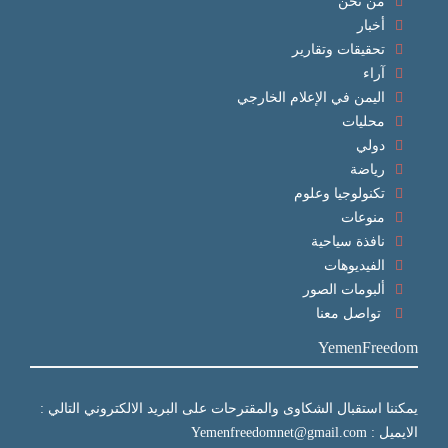
من نحن
أخبار
تحقيقات وتقارير
آراء
اليمن في الإعلام الخارجي
محليات
دولي
رياضة
تكنولوجيا وعلوم
منوعات
نافذة سياحية
الفيديوهات
ألبومات الصور
تواصل معنا
YemenFreedom
يمكننا استقبال الشكاوى والمقترحات على البريد الالكتروني التالي :
الايميل : Yemenfreedomnet@gmail.com