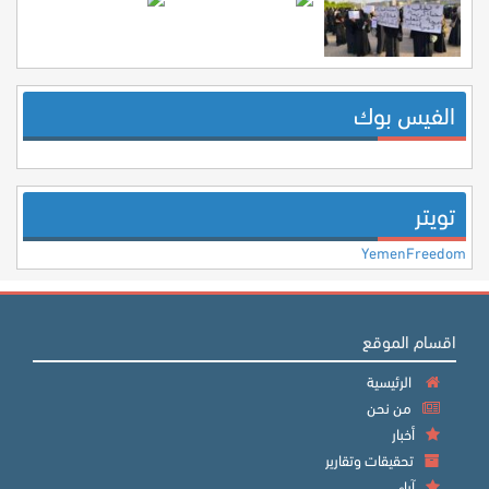
الفيس بوك
تويتر
YemenFreedom
اقسام الموقع
الرئيسية
من نحن
أخبار
تحقيقات وتقارير
آراء