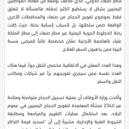
مطار صنعاء الدولي، الذي ضاعف توقفه من معاناة المواطنين
اليمنيين بشكل لا يستطيع الكثير تحمّله، فالمسألة لا تتعلق
فقط بموضوع تفويج الحجاج من صنعاء والمحافظات الأخرى
الواقعة ضمن سلطتها، بل لأسباب إنسانية بحتة، حيث كانت
رحلة الخطوط الجوية اليمنية عبر مطار صنعاء إلى مطار الملكة
علياء بالعاصمة الأردنية عمّان مخصصة غالباً للمرضى بنسبة
كبيرة ممن يذهبون للسفر للعلاج.
وهذا العدد المعلن في الاتفاقية مخصص للنقل جواً، فيما هناك
العدد نفسه ممن سيجري تفويجهم براً عبر شركات ومكاتب
النقل والسفر.
وأكدت وزارة الأوقاف أن عملية تسجيل الحجاج متواصلة ومتاحة
عبر الـ234 منشأة المعتمدة لتفويج الحجاج اليمنيين في عموم
البلاد، بعد استكمال عمليات التقييم والمراجعة ومطابقة
الشروط الفنية والإدارية، مشيرةً إلى أن "تسديد قيمة التذاكر