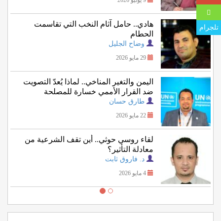
9 يونيو 2026
هادي.. حامل آثام النخب التي تقاسمت
تلجرام
الحطام
وضاح الجليل
29 مايو 2026
اليمن والتغير المناخي.. لماذا يُعدّ التصويت
ضد القرار الأممي خسارة للمصلحة
اليمنية؟
طارق حسان
22 مايو 2026
لقاء روسي حوثي.. أين تقف الشرعية من
معادلة التأثير؟
د. فاروق ثابت
4 مايو 2026