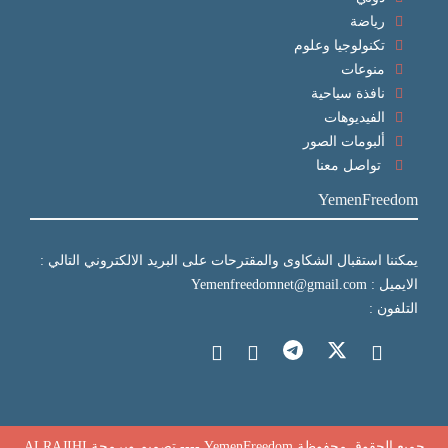
رياضة
تكنولوجيا وعلوم
منوعات
نافذة سياحية
الفيديوهات
ألبومات الصور
تواصل معنا
YemenFreedom
يمكننا استقبال الشكاوى والمقترحات على البريد الالكتروني التالي :
الايميل : Yemenfreedomnet@gmail.com
التلفون :
جميع الحقوق محفوظة YemenFreedom ---- تصميم وبرمجة
ALRAJIHI