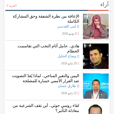
آراء
المزيد
الإعاقة بين نظرة الشفقة وحق المشاركة
الكاملة
لبنى القدسي
9 يونيو 2026
هادي.. حامل آثام النخب التي تقاسمت
الحطام
وضاح الجليل
29 مايو 2026
اليمن والتغير المناخي.. لماذا يُعدّ التصويت
ضد القرار الأممي خسارة للمصلحة
اليمنية؟
طارق حسان
22 مايو 2026
لقاء روسي حوثي.. أين تقف الشرعية من
معادلة التأثير؟