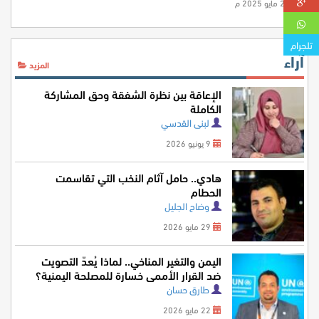
24 مايو 2025 م
تلجرام
آراء
المزيد
الإعاقة بين نظرة الشفقة وحق المشاركة
الكاملة
لبنى القدسي
9 يونيو 2026
هادي.. حامل آثام النخب التي تقاسمت
الحطام
وضاح الجليل
29 مايو 2026
اليمن والتغير المناخي.. لماذا يُعدّ التصويت
ضد القرار الأممي خسارة للمصلحة اليمنية؟
طارق حسان
22 مايو 2026