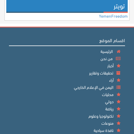
تويتر
YemenFreedom
اقسام الموقع
الرئيسية
من نحن
أخبار
تحقيقات وتقارير
آراء
اليمن في الإعلام الخارجي
محليات
دولي
رياضة
تكنولوجيا وعلوم
منوعات
نافذة سياحية