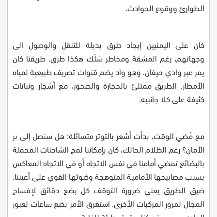
الطوارئ ووقوع الحوادث
.
كان على اليمنيين إيجاد طرق بديلة للتنقل والوصول الى
وجهاتهم، رغم المشقة ومخاطر سَلْك هكذا طرق. طريقنا كان
يمر عبر وادي حيفان، وهو واد يضم قنوات تصريف طبيعية لمياه
الأمطار. الطريق ممتلئ بالحجارة والصخور، مع أشجار ونباتات
كثيفة على كلا جانبيه
.
مع مُضي الوقت، بدأت أشعر بالتوتر متسائلة: هل سنصل إلى بر
الأمان؟ رغم الظلام الحالك، كان بإمكاننا لمح الشاحنات المحملة
بالبضائع تمضي أمامنا في نفس الاتجاه أو في الاتجاه المعاكس
بسبب مصابيحها الأمامية المتوهجة وضوئها القوي على أعيننا.
ضيق الطريق يعني ضرورة التوقف كل بضع دقائق لإفساح
المجال لمرور المركبات الأخرى. استغرق الأمر بضع ساعات لعبور
الوادي، بسبب تحركنا بوتيرة بطيئة للغاية.