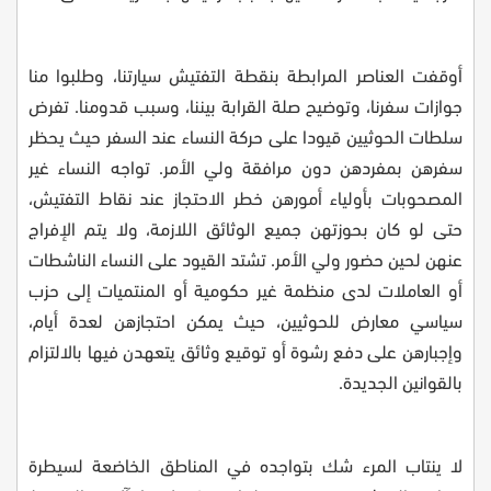
أوقفت العناصر المرابطة بنقطة التفتيش سيارتنا، وطلبوا منا
جوازات سفرنا، وتوضيح صلة القرابة بيننا، وسبب قدومنا. تفرض
سلطات الحوثيين قيودا على حركة النساء عند السفر حيث يحظر
سفرهن بمفردهن دون مرافقة ولي الأمر. تواجه النساء غير
المصحوبات بأولياء أمورهن خطر الاحتجاز عند نقاط التفتيش،
حتى لو كان بحوزتهن جميع الوثائق اللازمة، ولا يتم الإفراج
عنهن لحين حضور ولي الأمر. تشتد القيود على النساء الناشطات
أو العاملات لدى منظمة غير حكومية أو المنتميات إلى حزب
سياسي معارض للحوثيين، حيث يمكن احتجازهن لعدة أيام،
وإجبارهن على دفع رشوة أو توقيع وثائق يتعهدن فيها بالالتزام
بالقوانين الجديدة
.
لا ينتاب المرء شك بتواجده في المناطق الخاضعة لسيطرة