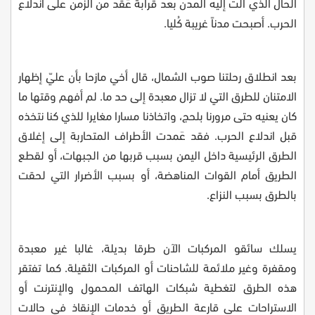
الحال الذي آلت إليه المدن بعد قرابة عَقد من الزمن على اندلاع
الحرب. أصبحت مدناً غريبة كُليا
.
بعد انطلاق رحلتنا صوب الشمال، قال أخي مازحا بأن عليّ إظهار
الامتنان للطرق التي لا تزال معبدة إلى حد ما. لم أفهم وقتها ما
كان يعنيه حتى مرورنا بلحج، واتخاذنا مسارا مغايرا للذي كنا نتخذه
قبل اندلاع الحرب. فقد عَمدت الأطراف المتحاربة إلى إغلاق
الطرق الرئيسية داخل اليمن بسبب قربها من الجبهات، أو لقطع
الطريق أمام القوات المناهضة، أو بسبب الأضرار التي لحقت
بالطرق بسبب النزاع.
يسلك سائقو المركبات الآن طرقا بديلة، غالبا غير معبدة
ومقفرة وغير ملائمة للشاحنات أو المركبات الثقيلة. كما تفتقر
هذه الطرق لتغطية شبكات الهاتف المحمول والإنترنت أو
الاستراحات على قارعة الطريق أو خدمات الإنقاذ في حالات