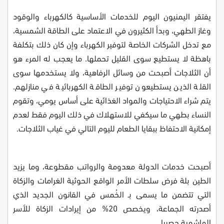
يفتقر اليمنيون اليوم للخدمات الأساسية كالكهرباء والوقود
وغاز الطهي، وبدأ الكثيرون في الاعتماد على الطاقة الشمسية،
مع تدخل الشركات الخاصة لتوفير الكهرباء وإن كان ذلك بتكلفة
باهظة لا يستطيع سوى القليل تحملها. ما يعجب له المرء هو
أن الثلاجات أصبحت من وسائل الرفاهية، ولا يستخدمها سوى
القلة الذين يستطيعون توفير الطاقة الكهربائية في منازلهم.
يتم شراء الاحتياجات والمواد الغذائية على أساس يومي، وتقوم
النساء بطهي ما سيكفي للاستهلاك في ذلك اليوم فقط لعدم
إمكانية الاحتفاظ ببقايا الطعام لليوم التالي في غياب الثلاجات.
أصبحت خدمات الدولة معدومة والرواتب مقطوعة، وما يزيد
الطين بلة فرض سلطات الأمر الواقع الحوثية الغرامات والزكاة
التي تتضمن ما يسمى بـ الخُمس في القانون الجديد الذي
أصدرته الجماعة، ويخصص 20% من إيرادات الزكاة للأسر
الهاشمية حصريا
.