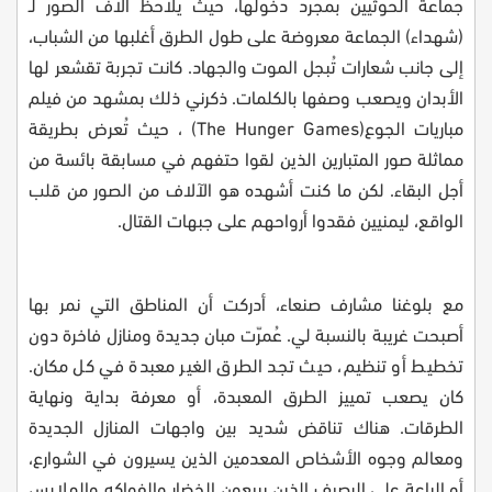
جماعة الحوثيين بمجرد دخولها، حيث يلاحظ آلاف الصور لـ
(شهداء) الجماعة معروضة على طول الطرق أغلبها من الشباب،
إلى جانب شعارات تُبجل الموت والجهاد. كانت تجربة تقشعر لها
الأبدان ويصعب وصفها بالكلمات. ذكرني ذلك بمشهد من فيلم
مباريات الجوع
(The Hunger Games)
، حيث تُعرض بطريقة
مماثلة صور المتبارين الذين لقوا حتفهم في مسابقة بائسة من
أجل البقاء. لكن ما كنت أشهده هو الآلاف من الصور من قلب
الواقع، ليمنيين فقدوا أرواحهم على جبهات القتال
.
مع بلوغنا مشارف صنعاء، أدركت أن المناطق التي نمر بها
أصبحت غريبة بالنسبة لي. عُمرّت مبان جديدة ومنازل فاخرة دون
تخطيط أو تنظيم، حيث تجد الطرق الغير معبدة في كل مكان.
كان يصعب تمييز الطرق المعبدة، أو معرفة بداية ونهاية
الطرقات. هناك تناقض شديد بين واجهات المنازل الجديدة
ومعالم وجوه الأشخاص المعدمين الذين يسيرون في الشوارع،
أو الباعة على الرصيف الذين يبيعون الخضار والفواكه والملابس