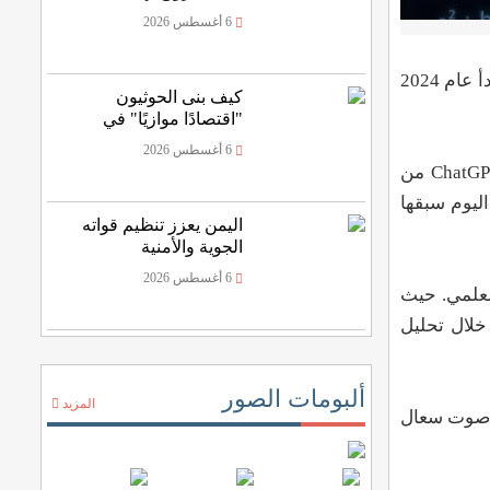
الرصاص المنفلت
6 أغسطس 2026
على الرغم من أن عام 2023 كان عام تغيير قواعد اللعبة بالنسبة للذكاء الاصطناعي، إلا أنه مجرد بداية، حيث من المقرر أن يبدأ عام 2024
كيف بنى الحوثيون
"اقتصادًا موازيًا" في
اليمن؟
6 أغسطس 2026
لقد كان الذكاء الاصطناعي (AI) موجودًا منذ عقود، ولكن هذا العام كان بمثابة انطلاقة للتكنولوجيا المخيفة، حيث أنشأ ChatGPT من
اليوم سبقها
اليمن يعزز تنظيم قواته
الجوية والأمنية
6 أغسطس 2026
لعلمي. حيث
خلال تحليل
ألبومات الصور
المزيد
ة في صوت سعال