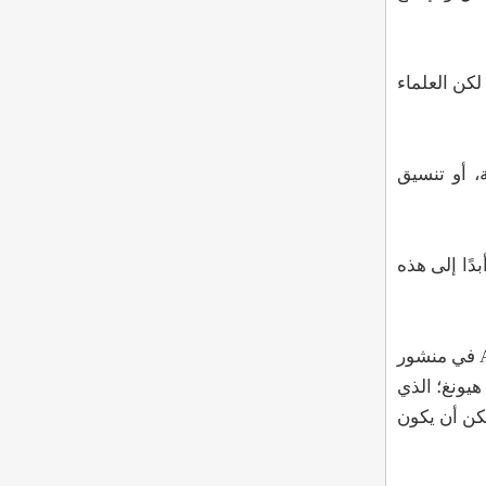
لكن العلماء
، أو تنسيق
دًا إلى هذه
نحن نعلم، على سبيل المثال، أن سام كان بالفعل يضع الأساس لـ AGI في فبراير (شباط) 2023، موضحًا نهج OpenAI تجاه AGI في منشور
هيونغ؛ الذي
لة. فهل يمكن أن يكون