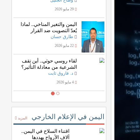
وضاح الجليل
29 مايو 2026
اليمن والتغير المناخي.. لماذا
يُعدّ التصويت ضد القرار
الأممي خسارة للمصلحة
طارق حسان
اليمنية؟
22 مايو 2026
لقاء روسي حوثي.. أين تقف
الشرعية من معادلة التأثير؟
د. فاروق ثابت
4 مايو 2026
اليمن في الإعلام الخارجي
المزيد
اقتناء السلاح في اليمن..
آلاف الأرواح يهددها