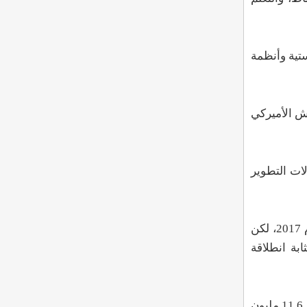
جستية وأنظمة
ة من الجيش الأميركي
لات التطوير
وقد حذر العديد من العلماء والتقنيين البارزين من الروبوتات القاتلة، بما في ذلك ستيفن هوكينغ عام 2015 وإيلون ماسك عام 2017، لكن
بة انطلاقة
ويعد المبالغ التي تنفقها الدول حول العالم على الذكاء الاصطناعي مؤشرًا أيضًا، حيث رفعت الصين إنفاق الذكاء الاصطناعي من 11.6 مليون