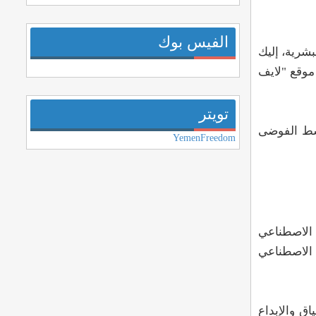
الفيس بوك
بشرية، إليك
لك وفق تقرير جديد نشره موقع "لايف
تويتر
شركة OpenAI، وإعادته إلى منصبه أواخر عام 2023. ولكن وسط الفوضى
YemenFreedom
 للذكاء العام الاصطناعي
ء الاصطناعي
اق والإبداع