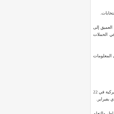
تخابات.
اعي والتزييف العميق إلى
في الحملات
ي المعلومات
تعمل الحكومات في جميع أنحاء العالم على دمج الذكاء الاصطناعي بشكل متزايد في أدوات الحرب. فقد أعلنت الحكومة الأميركية في 22
ط، والتعلم