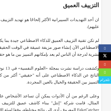
التزييف العميق
ان أحد التهديدات السيبرانية الأكثر إلحاحًا هو تهديد التزي
عليهم).
لم تكن تقنية التزييف العميق للذكاء الاصطناعي جيدة بما يك
الاصطناعي الآن إنشاء صور مزيفة عميقة في الوقت الحقيقي 
بشرية لدرجة أن الناس لم يعد بإمكانهم التمييز بين ما هو ح
وكشفت
الناتج عن الذكاء الاصطناعي على أنه "حقيقي" أكثر من ك
تلجرام
التمييز بين الحقيقة والخيال بالعين المجردة.
وعلى الرغم من أن الأدوات يمكن أن تساعد الأشخاص على ا
المثال، قامت شركة "إنتل" ببناء كاشف عميق للتزييف ا
FakeCatcher المعروف أدى إلى نتائج مختلطة، وفقا لهيئة الاذاعة البريطانية (بي بي سي).