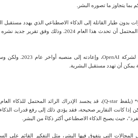
 بما يتجاوز ما تصوره البشر.
ت بدون طيار القاتلة إلى الذكاء الاصطناعي الذي يهدد مستقبل ال
بعض من أكثر اختراقات الذكاء الاصطناعي رعبًا والتي من المحتمل أن تحدث هذا العام 2024. وذ
لا نعرف بالضبط سبب إقالة سام ألتمان الرئيس التنفيذي ل
وذكرت وكالة "رويترز" أن نظام OpenAI هذا، المسمى Q* (يلفظ Q-star)، قد يجسد الإدراك الرائد المحتمل
 ولكن إذا كانت التقارير صحيحة، فقد يؤدي ذلك إلى رفع قدرات الذكا
رد"، حيث يصبح الذكاء الاصطناعي أكثر ذكاءً من البشر.
 المجالات التي يتفوق فيها البشر، مثل التفكير القائم على السي