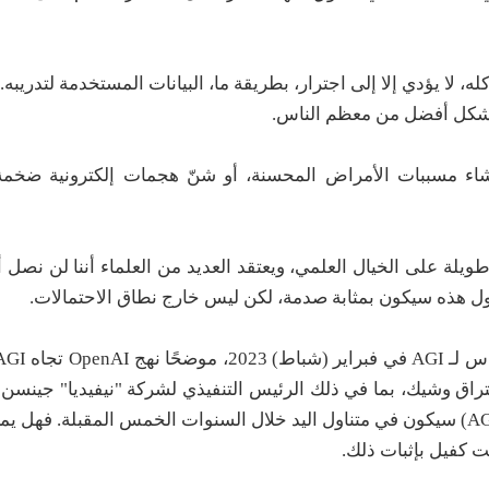
 لا يؤدي إلا إلى اجترار، بطريقة ما، البيانات المستخدمة لتدريبه. 
 بشكل أفضل من معظم الناس.
نشاء مسببات الأمراض المحسنة، أو شنّ هجمات إلكترونية ضخمة
لة على الخيال العلمي، ويعتقد العديد من العلماء أننا لن نصل أب
ختراق وشيك، بما في ذلك الرئيس التنفيذي لشركة "نيفيديا" جينسن 
قال في نوفمبر/تشرين الثاني إن الذكاء الاصطناعي العام (AGI) سيكون في متناول اليد خلال السنوات الخمس المقب