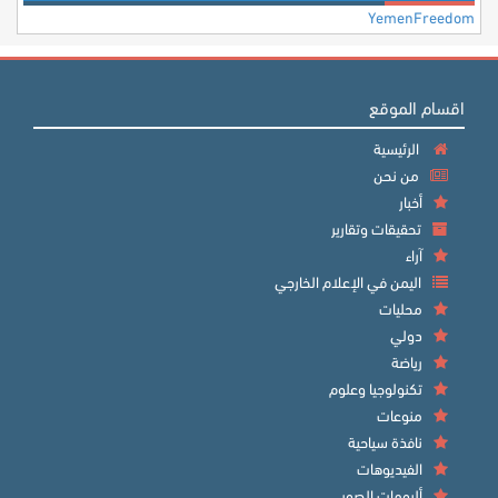
YemenFreedom
اقسام الموقع
الرئيسية
من نحن
أخبار
تحقيقات وتقارير
آراء
اليمن في الإعلام الخارجي
محليات
دولي
رياضة
تكنولوجيا وعلوم
منوعات
نافذة سياحية
الفيديوهات
ألبومات الصور