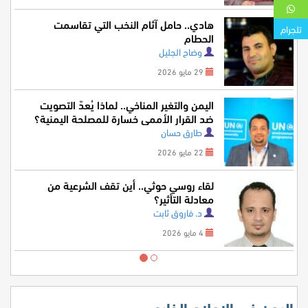
هادي.. حامل آثام النخب التي تقاسمت
تلجرام
الحطام
وضاح الجليل
29 مايو 2026
اليمن والتغير المناخي.. لماذا يُعدّ التصويت
ضد القرار الأممي خسارة للمصلحة اليمنية؟
طارق حسان
22 مايو 2026
لقاء روسي حوثي.. أين تقف الشرعية من
معادلة التأثير؟
د. فاروق ثابت
4 مايو 2026
اليمن في الإعلام الخارجي