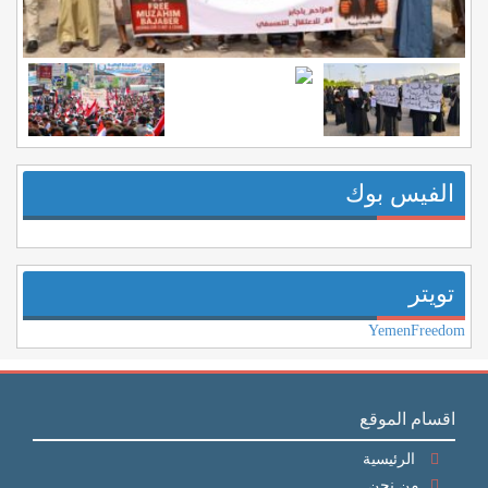
الفيس بوك
تويتر
YemenFreedom
اقسام الموقع
الرئيسية
من نحن