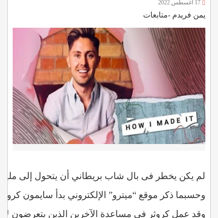
17 أغسطس 2022
يمن فريدم -متابعات
لم
يكن
يخطر
فى
بال
شاب
بريطاني
أن
يتحول
إلى
مليون
وحسبما
ذكر
موقع
“ميترو”
الإلكتروني
بدأ
سايمون
كروثر
وقد
عمل
كروثر
في
مساعدة
الآخرين
الذين
يتعرضون
لأض