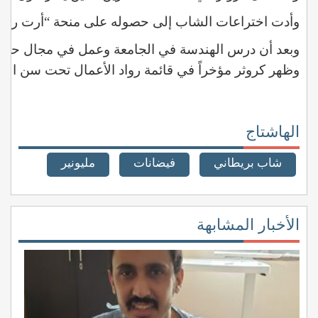
وأدت
اختراعات
الشاب
إلى
حصوله
على
منحة
“أرت
راي
وبعد
أن
درس
الهندسة
في
الجامعة
وعمل
في
مجال
حماي
وظهر
كروثر
مؤخراً
في
قائمة
رواد
الأعمال
تحت
سن
الثل
الهاشتاج
شاب بريطاني
فيضانات
مليونير
الأخبار المشابهة