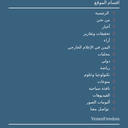
اقسام الموقع
الرئيسية
من نحن
أخبار
تحقيقات وتقارير
آراء
اليمن في الإعلام الخارجي
محليات
دولي
رياضة
تكنولوجيا وعلوم
منوعات
نافذة سياحية
الفيديوهات
ألبومات الصور
تواصل معنا
YemenFreedom