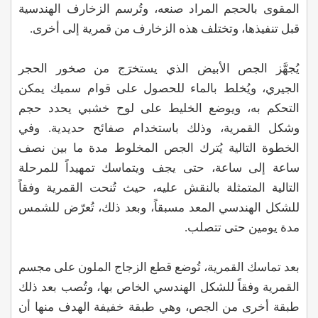
المقوى بالحجم المراد صنعه، وتُرسم الزخارف الهندسية
قبل تنفيذها، وتختلف هذه الزخارف من قمرية إلى أخرى.
يُجهَّز الجص الأبيض الذي يستخرَج من صخور الحجر
الجيري، ويُخلط بالماء للحصول على قوام سميك يمكن
التحكم به، ويوضع الخليط على لوح خشبي يحدد حجم
وشكل القمرية، وذلك باستخدام صفائح حديدية. وفي
الخطوة التالية يُترك الجص المخلوط مدة ما بين نصف
ساعة إلى ساعة، حتى يجف ويتماسك تمهيداً للمرحلة
التالية المتمثلة بالنقش عليه، حيث تُنحت القمرية وفقاً
للشكل الهندسي المعد مسبقاً، وبعد ذلك، تُعرّض للشمس
مدة يومين حتى تتصلب.
بعد تماسك القمرية، تُوضع قطع الزجاج الملون على مجسم
القمرية وفقاً للشكل الهندسي الخاص بها، وتُصب بعد ذلك
طبقة أخرى من الجص، وهي طبقة خفيفة الهدف منها أن