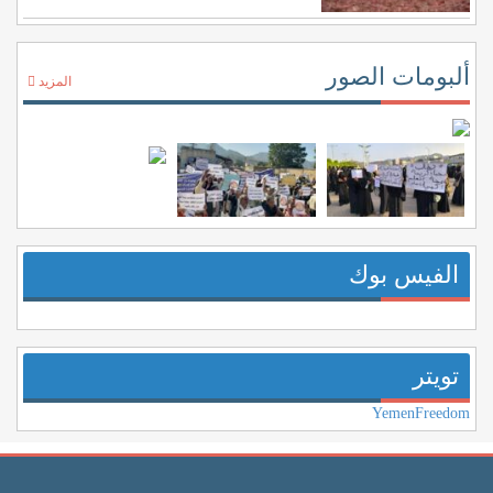
ألبومات الصور
المزيد
الفيس بوك
تويتر
YemenFreedom