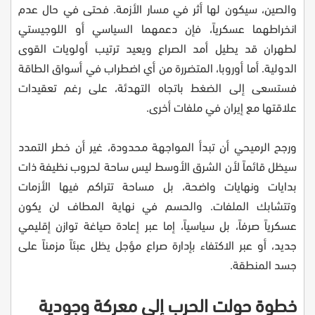
والصين، سيكون لها أثر في مسار الأزمة. فحتى في حال عدم
انخراطهما عسكرياً، فإن دعمهما السياسي أو اللوجيستي
لطهران قد يطيل أمد الصراع ويعيد ترتيب أولويات القوى
الدولية. أما أوروبا، المتضررة من أي اضطراب في أسواق الطاقة
فستسعى إلى الضغط باتجاه التهدئة، على رغم تعقيدات
علاقتها مع إيران في ملفات أخرى.
ورجح الرميحي أن تبدأ المواجهة محدودة، غير أن خطر التمدد
سيظل قائماً لأن الشرق الأوسط ليس ساحة لحروب نظيفة ذات
بدايات ونهايات واضحة، بل مساحة تتراكم فيها الأزمات
وتتشابك الملفات. والحسم في نهاية المطاف لن يكون
عسكرياً صرفاً، بل سياسياً، إما عبر إعادة صياغة توازن إقليمي
جديد، أو عبر الاكتفاء بإدارة صراع مؤجل يظل عبئاً مزمناً على
جسد المنطقة.
خطوة حولت الحرب إلى معركة وجودية