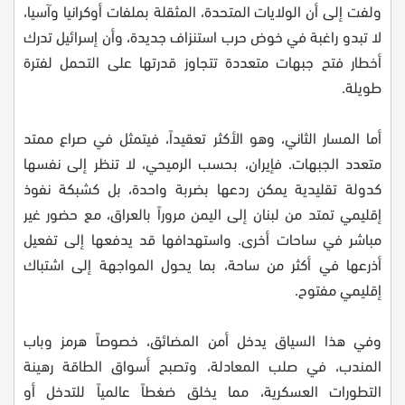
ولفت إلى أن الولايات المتحدة، المثقلة بملفات أوكرانيا وآسيا،
لا تبدو راغبة في خوض حرب استنزاف جديدة، وأن إسرائيل تدرك
أخطار فتح جبهات متعددة تتجاوز قدرتها على التحمل لفترة
طويلة.
أما المسار الثاني، وهو الأكثر تعقيداً، فيتمثل في صراع ممتد
متعدد الجبهات. فإيران، بحسب الرميحي، لا تنظر إلى نفسها
كدولة تقليدية يمكن ردعها بضربة واحدة، بل كشبكة نفوذ
إقليمي تمتد من لبنان إلى اليمن مروراً بالعراق، مع حضور غير
مباشر في ساحات أخرى. واستهدافها قد يدفعها إلى تفعيل
أذرعها في أكثر من ساحة، بما يحول المواجهة إلى اشتباك
إقليمي مفتوح.
وفي هذا السياق يدخل أمن المضائق، خصوصاً هرمز وباب
المندب، في صلب المعادلة، وتصبح أسواق الطاقة رهينة
التطورات العسكرية، مما يخلق ضغطاً عالمياً للتدخل أو