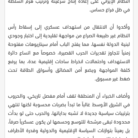
النظام الإيراني على إعادة إنتاج شرعيته وترتيب هرم السلطة
في ظل فراغ حساس.
وأكدوا أن الانتقال من استهداف عسكري إلى إسقاط رأس
النظام غير طبيعة الصراع من مواجهة تقليدية إلى اختبار وجودي
لبنية الدولة نفسها، مما يفتح الباب أمام سيناريوهات مفتوحة
زمنياً تتجاوز تقديرات الحرب القصيرة، خصوصاً مع اتساع دائرة
الاستهداف واحتمالات انخراط ساحات إقليمية عدة، بما يرفع
كلفة المواجهة ويضع أمن المضائق وأسواق الطاقة تحت
ضغط غير مسبوق.
وأضاف الخبراء أن المنطقة تقف أمام مفصل تاريخي، والحروب
في الشرق الأوسط غالباً ما تبدأ بضربات محسوبة لكنها تنتهي
بترتيبات سياسية جديدة لا تشبه بداياتها، والحرب حتى لو بدأت
محدودة تبقى مرشحة للتوسع وحسمها لن يكون عسكرياً صرفاً،
بل رهيناً بتوازنات السياسة الإقليمية والدولية وقدرة الأطراف