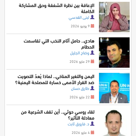
الإعاقة بين نظرة الشفقة وحق المشاركة
الكاملة
لبنى القدسي
9 يونيو 2026
هادي.. حامل آثام النخب التي تقاسمت
الحطام
وضاح الجليل
29 مايو 2026
اليمن والتغير المناخي.. لماذا يُعدّ التصويت
ضد القرار الأممي خسارة للمصلحة اليمنية؟
طارق حسان
22 مايو 2026
لقاء روسي حوثي.. أين تقف الشرعية من
معادلة التأثير؟
د. فاروق ثابت
4 مايو 2026