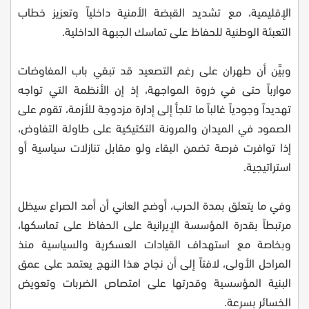
الإقليمية، مع تشديد القبضة الأمنية داخلياً وتعزيز خطاب
التعبئة الوطنية للحفاظ على تماسك الجبهة الداخلية.
وبيَّن أن طهران على رغم التصعيد قد تبقي باب المفاوضات
موارباً حتى في ذروة المواجهة، إذ إن الأنظمة التي تواجه
تهديداً وجودياً غالباً ما تلجأ إلى إدارة مزدوجة للأزمة، تقوم على
الصمود في الميدان والمرونة التكتيكية على طاولة التفاوض،
إذا توافرت فرصة تضمن البقاء ولو مقابل تنازلات سياسية أو
استراتيجية.
وفي ما يتعلق بمدة الحرب، أوضح العاني أن أمد الصراع سيظل
مرتبطاً بقدرة المؤسسة الإيرانية على الحفاظ على تماسكها،
وبخاصة مع استهداف القيادات العسكرية والسياسية منذ
المراحل الأولى، لافتاً إلى أن نجاح هذا النهج يعتمد على عمق
البنية المؤسسية وقدرتها على امتصاص الضربات وتعويض
الخسائر بسرعة.