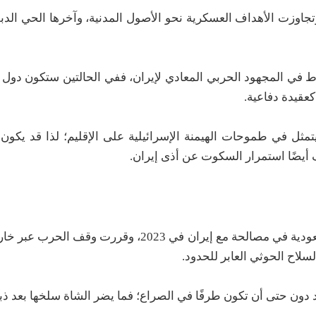
وتجاوزت الأهداف العسكرية نحو الأصول المدنية، وآخرها الحي الد
ي المجهود الحربي المعادي لإيران، ففي الحالتين ستكون دول ال
كعقيدة دفاعية.
 يتمثل في طموحات الهيمنة الإسرائيلية على الإقليم؛ لذا قد يكون مك
أيضًا استمرار السكوت عن أذى إيران.
الجواب ببساطة: حسم المعركة في اليمن؛ فلقد دخلت السعودية في مصالحة مع إيران في 2023،
لاح الحوثي العابر للحدود.
ود دون حتى أن تكون طرفًا في الصراع؛ فما يضر الشاة سلخها بعد ذب