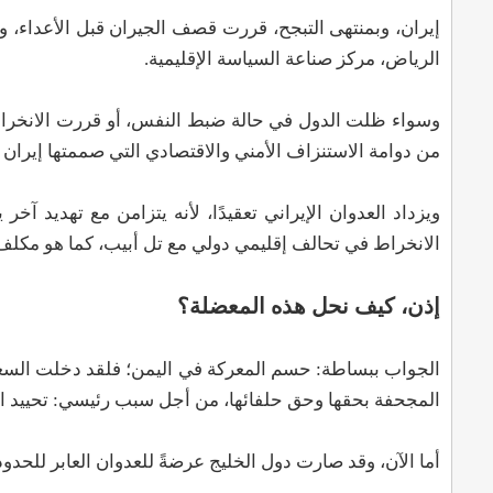
إيران، وبمنتهى التبجح، قررت قصف الجيران قبل الأعداء، 
الرياض، مركز صناعة السياسة الإقليمية.
وسواء ظلت الدول في حالة ضبط النفس، أو قررت الانخراط ف
من دوامة الاستنزاف الأمني والاقتصادي التي صممتها إيران 
ويزداد العدوان الإيراني تعقيدًا، لأنه يتزامن مع تهديد آخر
الانخراط في تحالف إقليمي دولي مع تل أبيب، كما هو مكلف 
إذن، كيف نحل هذه المعضلة؟
المجحفة بحقها وحق حلفائها، من أجل سبب رئيسي: تحييد الس
أما الآن، وقد صارت دول الخليج عرضةً للعدوان العابر للحد