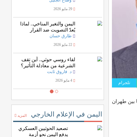
وضاح الجليل
29 مايو 2026
اليمن والتغير المناخي.. لماذا
يُعدّ التصويت ضد القرار
الأممي خسارة للمصلحة
طارق حسان
اليمنية؟
22 مايو 2026
لقاء روسي حوثي.. أين تقف
الشرعية من معادلة التأثير؟
د. فاروق ثابت
4 مايو 2026
تلجرام
فقد رعت بنفسها اتفاقًا بين طهران
اليمن في الإعلام الخارجي
المزيد
تصعيد الحوثيين العسكري
يدفع اليمن نحو أزمة