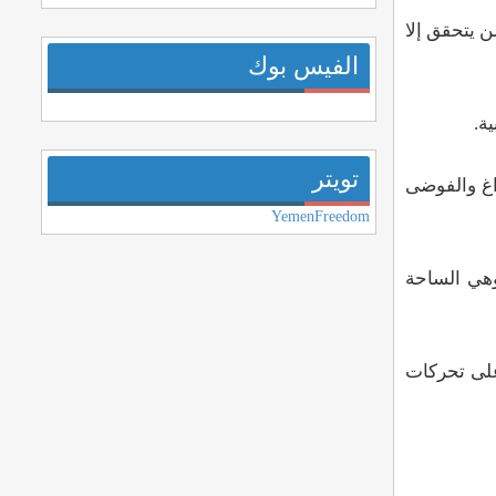
ن يتحقق إلا
الفيس بوك
ة.
تويتر
راغ والفوضى
YemenFreedom
وهي الساحة
على تحركات