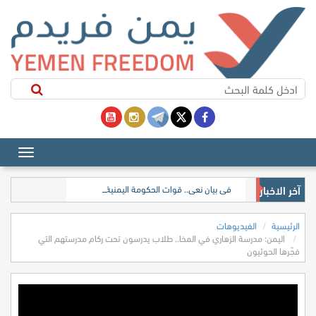
آخر الاخبار
في بيان نعي.. قوات الحكومة اليمنية تعلن مقتل 17 جنديًا وضابطًا إثر هجوم شنه الحوثيون
الرئيسية
الفيديوهات
اليمن: مدرسة الزهاري في المخا.. طلاب يدرسون تحت ركام مدرستهم التي
فجّرها الحوثيون