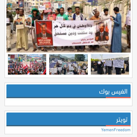
الفيس بوك
تويتر
YemenFreedom