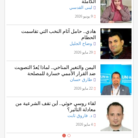
الكاملة
لبنى القدسي
9 يونيو 2026
هادي.. حامل آثام النخب التي تقاسمت
الحطام
وضاح الجليل
29 مايو 2026
اليمن والتغير المناخي.. لماذا يُعدّ التصويت
ضد القرار الأممي خسارة للمصلحة
اليمنية؟
طارق حسان
22 مايو 2026
لقاء روسي حوثي.. أين تقف الشرعية من
معادلة التأثير؟
د. فاروق ثابت
4 مايو 2026