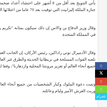
يأتي التتويج بعد أقل من 8 أشهر على 
جنازة الملكة إليزابيث التي توفيت بعد 70 عاما من اعتلائها العرش.
وقال وزير الدفاع بن والاس إن ذلك سيكون بمثابة "تكريم ر
في المملكة المتحدة
.
وقال الأدميرال توني راداكين، رئيس الأركان، إن الجانب الع
تلعبه القوات المسلحة في بريطانيا الحديثة والطرق غير العا
جميع أنحاء العالم أو تعزيز مرونتنا المحلية وازدهارنا"، وفقا
وتمت دعوة الملوك وكبار الشخصيات من جميع أنحاء العالم إل
وريث العرش الأمير وليام وعائلته
.
تلجرام