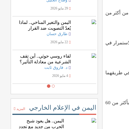
وضاح الجليل
29 مايو 2026
د من أكثر من
اليمن والتغير المناخي.. لماذا
يُعدّ التصويت ضد القرار
الأممي خسارة للمصلحة
طارق حسان
اليمنية؟
استمرار في
22 مايو 2026
لقاء روسي حوثي.. أين تقف
الشرعية من معادلة التأثير؟
د. فاروق ثابت
 في طريقهما
4 مايو 2026
وستدوي أصوات التحية بالبنادق في جميع أنحاء البلاد للاحتفال بلحظة تتويج الملك قبل أن يحلق عسكريون في وقت لاحق بأكثر من 60
اليمن في الإعلام الخارجي
المزيد
اليمن.. هل يعود شبح
الحرب من جديد مع تجدد