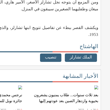
ميغان وطفليهما الصغيرين سيبقون في المنزل
.
ويكشف القصر ببطء عن تفاصيل تتويج ابنها تشارلز، والذي
1953.
الهاشتاج
الملك تشارلز
تنصيب
الأخبار المشابهة
بعد ثلاث سنوات... طلاب يمنيون يشعرون
نرجس محمدي ا
بحيوية وازدهار الصين بعد عودتهم إليها
جائزة نوبل للس