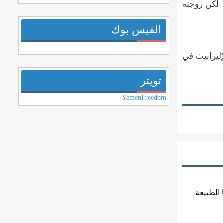
عام 2020، من كاليفورنيا للحضور، لكن زوجته
الفيس بوك
ليزابيث في
تويتر
YemenFreedom
 الطبيعة