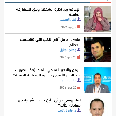
الإعاقة بين نظرة الشفقة وحق المشاركة
الكاملة
لبنى القدسي
9 يونيو 2026
هادي.. حامل آثام النخب التي تقاسمت
الحطام
وضاح الجليل
29 مايو 2026
اليمن والتغير المناخي.. لماذا يُعدّ التصويت
ضد القرار الأممي خسارة للمصلحة اليمنية؟
طارق حسان
22 مايو 2026
لقاء روسي حوثي.. أين تقف الشرعية من
معادلة التأثير؟
د. فاروق ثابت