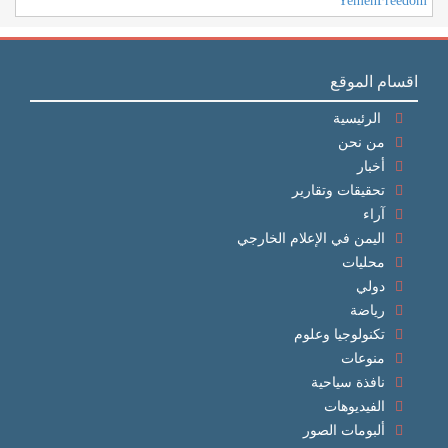
YemenFreedom
اقسام الموقع
الرئيسية
من نحن
أخبار
تحقيقات وتقارير
آراء
اليمن في الإعلام الخارجي
محليات
دولي
رياضة
تكنولوجيا وعلوم
منوعات
نافذة سياحية
الفيديوهات
ألبومات الصور