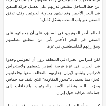
عن خط الساحل لتقليص قدرتهم على تعطيل حركة السفن
في البحر الأحمر. وقد نشهد محاولة الحوثيين وقف تدفق
السفن عبر باب المندب بشكل كامل."
لطالما أصر الحوثيون، في السابق، على أن هجماتهم على
السفن في البحر الأحمر تأتي من منطلق تضامنهم
ومؤازرتهم للفلسطينيين في غزة.
لكن كثيرا من الخبراء في المنطقة يرون أن الحوثيين وجدوا
في الحرب في غزة فرصة لتعزيز شعبيتهم ولاستعراض
قدراتهم وليثبتو لإيران جدارتهم بالتحالف معها وفاعليتهم
كجزء مما يسمى بـ"محور المقاومة" الذي تلتف فيه حماس
وحزب الله ونظام الأسد والحوثيين، بالإضافات إلى
جماعات عراقية حول إيران.
كما يرون أن الضربات ضد الحوثيين "ستعزز موقفهم" يقول