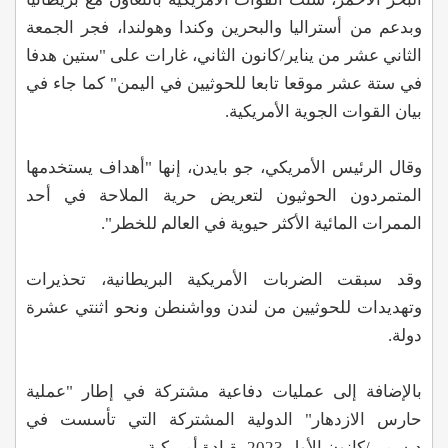
وبدعم من أستراليا والبحرين وكندا وهولندا، فجر الجمعة
الثاني عشر من يناير/كانون الثاني، غارات على "ستين هدفا
في ستة عشر موقعا تابعا للحوثيين في اليمن" كما جاء في
بيان القوات الجوية الأمريكية.
وقال الرئيس الأمريكي، جو بايدن، إنها "أهداف يستخدمها
المتمردون الحوثيون لتعريض حرية الملاحة في أحد
الممرات المائية الأكثر حيوية في العالم للخطر".
وقد سبقت الضربات الأمريكية البريطانية، تحذيرات
وتهديدات للحوثيين من لندن وواشنطن ونحو اثنتي عشرة
دولة.
بالإضافة إلى عمليات دفاعية مشتركة في إطار "عملية
حارس الازدهار" الدولية المشتركة التي تأسست في
ديسمبر/كانون الأول 2023 بقيادة أمريكية.