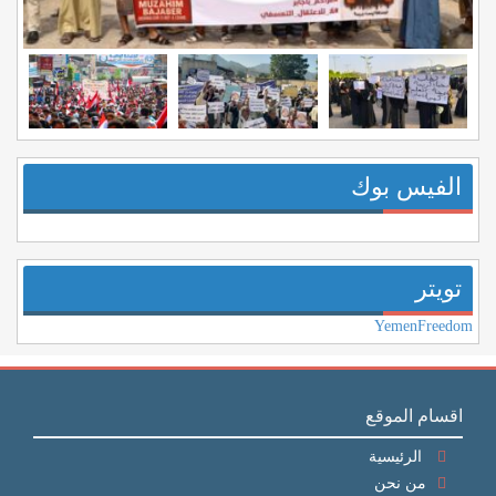
الفيس بوك
تويتر
YemenFreedom
اقسام الموقع
الرئيسية
من نحن