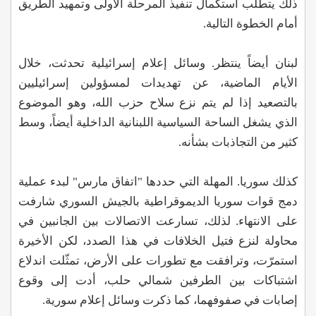
ذلك يتطلّب استكمال تنفيذ المرحلة الأولى وتمهيد الطريق
أمام الخطوة التالية.
لبنان أيضاً ينتظر. وسائل إعلام إسرائيلية تحدثت، خلال
الأيام الماضية، عن تهديدات لمسؤولين إسرائيليين
بالتصعيد إذا لم يتم نزع سلاح حزب الله، وهو الموضوع
الذي يشغل الساحة السياسية اللبنانية الداخلية أيضاً، وسط
كثير من التجاذبات بشأنه.
كذلك سوريا. المهلة التي حددها "اتفاق مارس" لبدء عملية
دمج قوات سوريا الديموقراطية بالجيش السوري شارفت
على الانتهاء. لذلك، تسارعت الاتصالات بين الجانبين في
محاولة لنزع فتيل الخلافات في هذا الصدد، لكن الأخيرة
استمرّت، وترافقت مع تطورات على الأرض، تمثّلت اندلاع
اشتباكات بين الطرفين شمالي حلب، أدت إلى وقوع
إصابات في صفوفهما، كما ذكرت وسائل إعلام سورية.