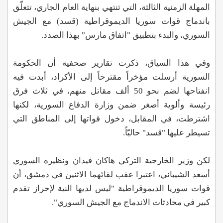
المهلة الزمنية الثالثة، التي تنتهي بنهاية العام الجاري، تتعلّق
باندماج قوات سوريا الديموقراطية (قسد) مع الجيش
السوري، والبدء بتطبيق "اتفاق مارس" بهذا الصدد.
وفي هذا السياق، ذكرت تقارير صحفية أن الحكومة
السورية أرسلت مؤخراً مقترحاً إلى الأكراد، أبدت فيه
انفتاحها لضم نحو 50 ألف مقاتل منهم، في ثلاث فرق
رئيسة وألوية أصغر ضمن وزارة الدفاع السورية، لكنها
اشترطت، في المقابل، دخول قواتها إلى المناطق التي
تسيطر عليها "قسد" حاليّاً.
لكن وزير الخارجية التركي هاكان فيدان ونظيره السوري
أسعد الشيباني، اعتبرا عقب لقائهما الاثنين في دمشق، أن
قوات سوريا الديموقراطية "ليس لديها النية لإحراز تقدم
كبير في محادثات الاندماج مع الجيش السوري".