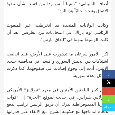
أضاف الشيباني: "تلقينا أمس ردا من قسد بشأن تنفيذ
الاتفاق ونبحث حاليّاً هذا الرد".
وكانت الولايات المتحدة قد انخرطت، عبر المبعوث
الرئاسي توم باراك، في المحادثات بين الطرفين، بعد أن
كانت الوسيط بينهما في "اتفاق مارس".
لكن الأمور سرعان ما تدهورت على الأرض، فقد اندلعت
اشتباكات بين الجيش السوري و"قسد" في محافظة حلب،
الاثنين، أدت إلى وقوع إصابات في صفوفهما، كما ذكرت
وسائل إعلام سورية.
وقال كبير الباحثين الأمنيين في معهد "نيولاينز" الأمريكي
نيكولاس هيراس، في حديث لموقع "الحرة" إن "قوات
سوريا الديموقراطية تدرك أن فريق الرئيس ترامب يدفع
تلجرام
باتجاه اندماجها مع حكومة الشرع، مع الإبقاء على قدراتها