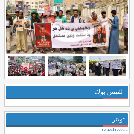
الفيس بوك
تويتر
YemenFreedom