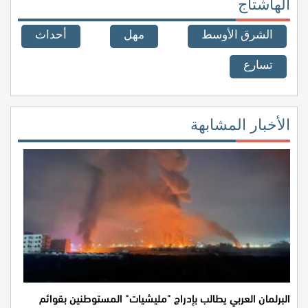
الهاشتاج
الشرق الأوسط
مهل
أحداث
تسارع
الأخبار المشابهة
البرلمان العربي يطالب بإدراج "مليشيات" المستوطنين بقوائم