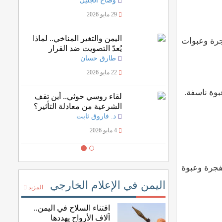
وضاح الجليل
29 مايو 2026
اليمن والتغير المناخي.. لماذا
نية، نزع 1028 لغما وذخيرة غير منفجرة وعبوات
يُعدّ التصويت ضد القرار
الأممي خسارة للمصلحة
طارق حسان
اليمنية؟
22 مايو 2026
لقاء روسي حوثي.. أين تقف
الشرعية من معادلة التأثير؟
د. فاروق ثابت
4 مايو 2026
 135 ألفًا و5960 لغماً وذخيرة غير منفجرة وعبوة
اليمن في الإعلام الخارجي
المزيد
اقتناء السلاح في اليمن..
آلاف الأرواح يهددها