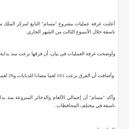
ناسفة خلال الأسبوع الثالث من الشهر الجاري.
وأوضحت غرفة العمليات في بيان، أن فرقها نزعت منذ بداية شهر ديسمبر الجاري وحتى ال
وأضافت أن الفرق نزعت 161 لغما مضادا للدبابات و26 لغما مضادا للأفراد، و827 ذخيرة غير متفجرة، و14عبوة ناسفة.
ناسفة في مختلف المحافظات .