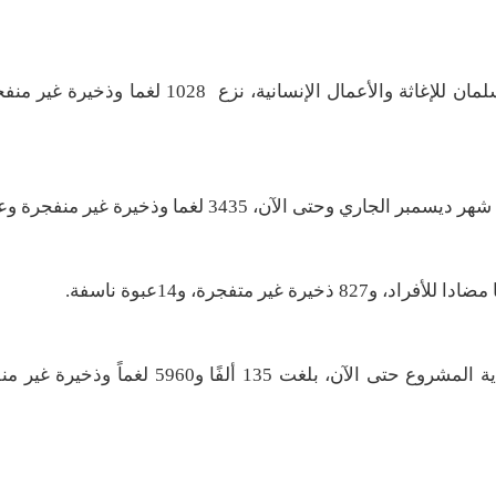
أعلنت غرفة عمليات مشروع "مسام" التابع لمركز الملك سلمان للإغاثة والأعمال الإنسا
آن، 3435 لغما وذخيرة غير منفجرة وعبوة ناسفة.
وأكد "مسام" أن إجمالي الألغام والذخائر المنزوعة منذ بداية المشروع حتى الآن، بلغت