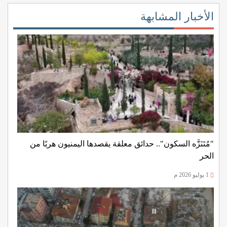
الأخبار المشابهة
"مُتَنَزَّه السكون".. حدائق معلقة يقصدها اليمنيون هربًا من
الحر
1 يوليو 2026 م