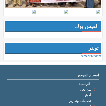
الفيس بوك
تويتر
YemenFreedom
اقسام الموقع
الرئيسية
من نحن
أخبار
تحقيقات وتقارير