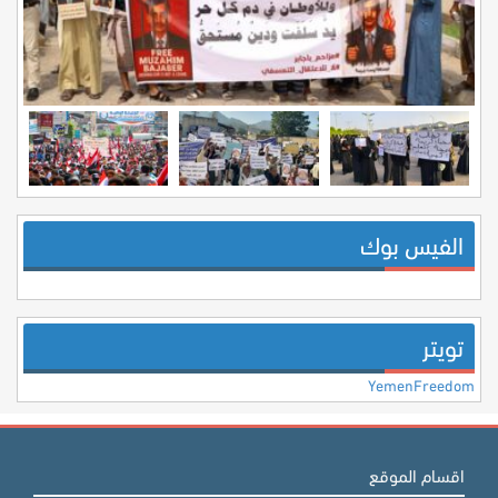
الفيس بوك
تويتر
YemenFreedom
اقسام الموقع