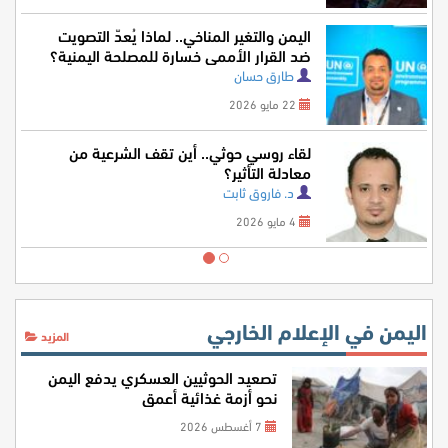
اليمن والتغير المناخي.. لماذا يُعدّ التصويت
ضد القرار الأممي خسارة للمصلحة اليمنية؟
طارق حسان
22 مايو 2026
لقاء روسي حوثي.. أين تقف الشرعية من
معادلة التأثير؟
د. فاروق ثابت
4 مايو 2026
اليمن في الإعلام الخارجي
المزيد
تصعيد الحوثيين العسكري يدفع اليمن
نحو أزمة غذائية أعمق
7 أغسطس 2026