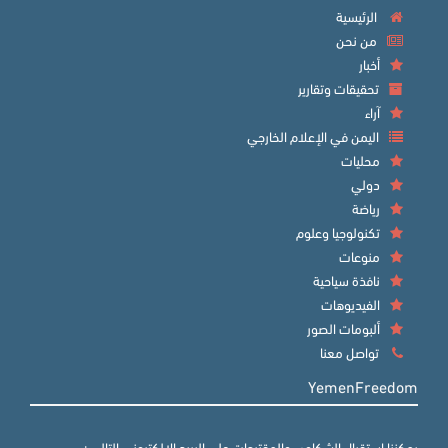
الرئيسية
من نحن
أخبار
تحقيقات وتقارير
آراء
اليمن في الإعلام الخارجي
محليات
دولي
رياضة
تكنولوجيا وعلوم
منوعات
نافذة سياحية
الفيديوهات
ألبومات الصور
تواصل معنا
YemenFreedom
يمكننا استقبال الشكاوى والمقترحات على البريد الالكتروني التالي :