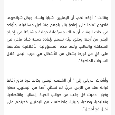
وقالت " أؤكد لكم، أن اليمنيين، شبابا ونساء وبكل شرائحهم،
قادرون تماما على إعادةِ بناءِ بلدِهم وتشكيلِ مستقبله. وأؤكد
في ذات الوقت أن هناك مسؤولية دولية مشتركة في إخراج
اليمن من أزمته وخلق بيئة تسمح بإعادة دمجه كبلد فاعل في
المنطقة والعالم. وتُعد هذه المسؤولية الأخلاقية مضاعفة
على كلِ من تورط بشكل من الأشكال في حرب اليمن خلال
السنوات الماضية"
.
وأشارت الارياني إلى " أن الشعب اليمني يكابد حربا تدور رَحَاها
قرابة عقد من الزمن. حربٌ لم تستثنِ أحدا من اليمنيين، صغارا
وكبارا. دمرت كل جانب من جوانب الحياة: إنسانيا، واقتصاديا،
وتعليميا، وصحيا، وبيئيا، واختطفت من اليمنيين قدرتهم على
تخيل غدٍ أفضل"
.