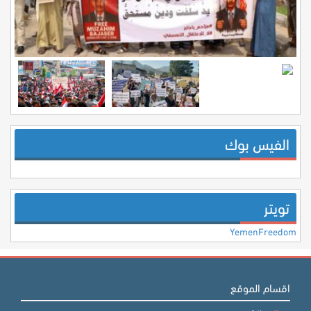
الفيس بوك
تويتر
YemenFreedom
اقسام الموقع