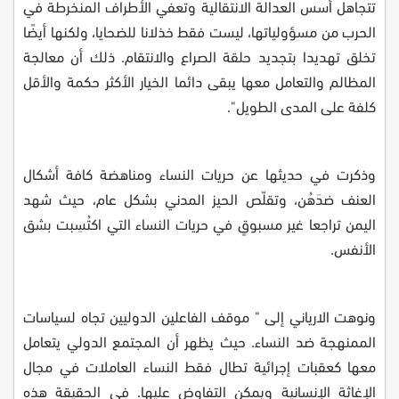
تتجاهل أسس العدالة الانتقالية وتعفي الأطراف المنخرطة في
الحرب من مسؤولياتها، ليست فقط خذلانا للضحايا، ولكنها أيضًا
تخلق تهديدا بتجديد حلقة الصراع والانتقام. ذلك أن معالجة
المظالم والتعامل معها يبقى دائما الخيار الأكثر حكمة والأقل
كلفة على المدى الطويل".
وذكرت في حديثها عن حريات النساء ومناهضة كافة أشكال
العنف ضدَهُن، وتقلّص الحيز المدني بشكل عام، حيث شهد
اليمن تراجعا غير مسبوقٍ في حريات النساء التي اكتُسِبت بشق
الأنفس.
ونوهت الارياني إلى " موقف الفاعلين الدوليين تجاه لسياسات
الممنهجة ضد النساء. حيث يظهر أن المجتمع الدولي يتعامل
معها كعقبات إجرائية تطال فقط النساء العاملات في مجال
الإغاثة الإنسانية ويمكن التفاوض عليها. في الحقيقة هذه