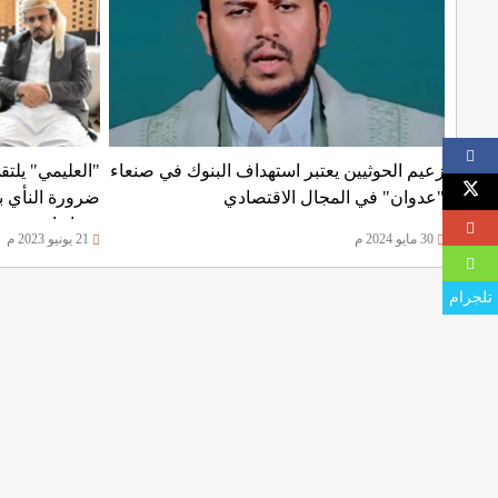
زعيم الحوثيين يعتبر استهداف البنوك في صنعاء
"العليمي" يلت
"عدوان" في المجال الاقتصادي
ضرورة النأي
وتجاذبات
30 مايو 2024 م
21 يونيو 2023 م
تلجرام