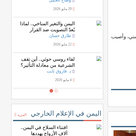
وضاح الجليل
29 مايو 2026
اليمن والتغير المناخي.. لماذا
يُعدّ التصويت ضد القرار
الأممي خسارة للمصلحة
طارق حسان
سني، وأصيب
اليمنية؟
22 مايو 2026
لقاء روسي حوثي.. أين تقف
الشرعية من معادلة التأثير؟
د. فاروق ثابت
4 مايو 2026
اليمن في الإعلام الخارجي
المزيد
اقتناء السلاح في اليمن..
آلاف الأرواح يهددها