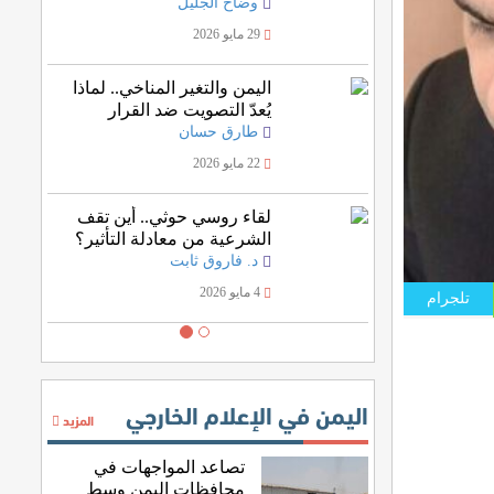
وضاح الجليل
29 مايو 2026
اليمن والتغير المناخي.. لماذا
يُعدّ التصويت ضد القرار
الأممي خسارة للمصلحة
طارق حسان
اليمنية؟
22 مايو 2026
لقاء روسي حوثي.. أين تقف
الشرعية من معادلة التأثير؟
د. فاروق ثابت
4 مايو 2026
تلجرام
اليمن في الإعلام الخارجي
المزيد
تصاعد المواجهات في
محافظات اليمن وسط