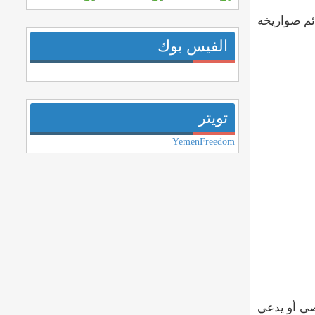
ئم صواريخه
الفيس بوك
تويتر
YemenFreedom
صى أو يدعي