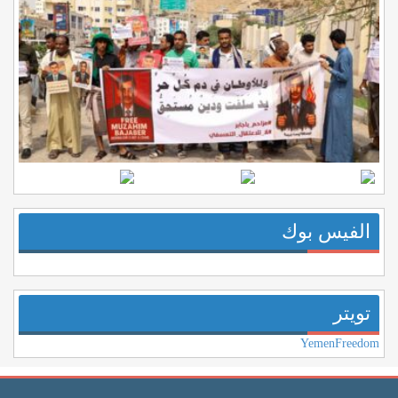
الفيس بوك
تويتر
YemenFreedom