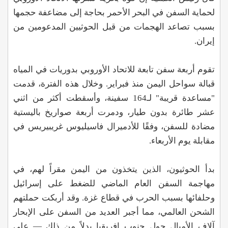
لحماية السفن في البحر الأحمر بحاجة إلى مضاعفة حجمها
بسبب تصاعد الهجمات من قبل الحوثيين المدعومين من
إيران.
تقوم أربعة سفن تابعة للاتحاد الأوروبي بدوريات في المياه
قبالة سواحل اليمن منذ فبراير. وخلال هذه الفترة، قدمت
"مساعدة قريبة" لـ164 سفينة، وأسقطت أكثر من اثني
عشر طائرة بدون طيار، ودمرت أربعة صواريخ باليستية
مضادة للسفن، وفقًا للأدميرال فاسيليوس غريبيريس في
مقابلة يوم الأربعاء.
بدأ الحوثيون، الذين يتخذون من اليمن مقراً لهم، في
مهاجمة السفن العام الماضي للضغط على إسرائيل
وحلفائها بسبب الحرب في قطاع غزة. وقد أربكت حملتهم
الشحن العالمي، مما أجبر العديد من السفن على الإبحار
آلاف الأميال حول جنوب إفريقيا بدلاً من ذلك — على