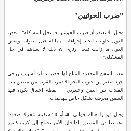
"ضرب الحوثيين"
وقال "لا نعتقد أن ضرب الحوثيين قد يحل المشكلة". "بعض
الدول حاولت اتخاذ إجراءات مماثلة قبل سنوات وبعض
الدول ما زالت تفعل ونرى أن ذلك لا يساهم في حل
المشكلة."
عدد السفن المحدود المتاح لها حصر عملية أسبيديس في
جزء صغير من جنوب البحر الأحمر، بالقرب من مضيق باب
المندب بين اليمن وجيبوتي — نقطة اختناق تكون فيها
السفن معرضة بشكل خاص للهجمات.
وقال "يوميا هناك حوالي 40 أو 50 سفينة تتحرك صعودا
وهبوطا في المضيق، لذا فإن الأمر يحتاج إلى كمية كبيرة
من السفن لتوفير هذه الحماية القريبة". "هناك حالات لا