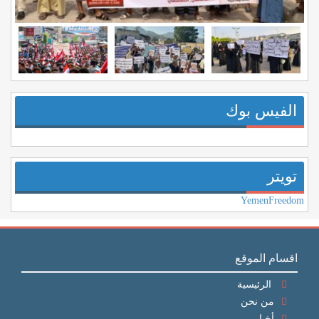
الفيس بوك
تويتر
YemenFreedom
اقسام الموقع
الرئيسية
من نحن
أخبار