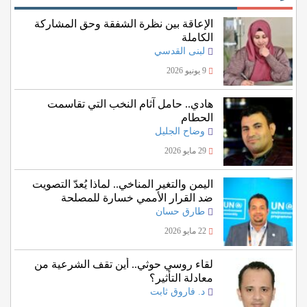
الإعاقة بين نظرة الشفقة وحق المشاركة
الكاملة
لبنى القدسي
9 يونيو 2026
هادي.. حامل آثام النخب التي تقاسمت
الحطام
وضاح الجليل
29 مايو 2026
اليمن والتغير المناخي.. لماذا يُعدّ التصويت
ضد القرار الأممي خسارة للمصلحة
اليمنية؟
طارق حسان
22 مايو 2026
لقاء روسي حوثي.. أين تقف الشرعية من
معادلة التأثير؟
د. فاروق ثابت