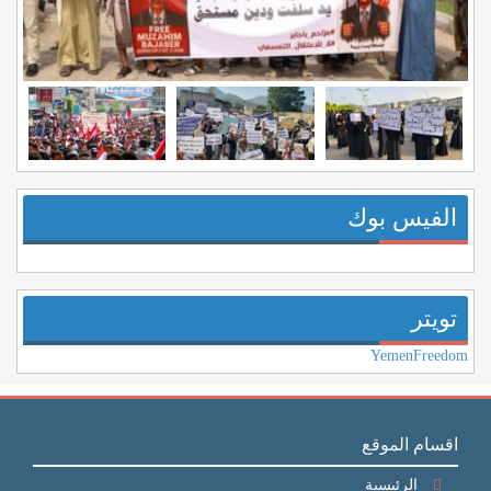
الفيس بوك
تويتر
YemenFreedom
اقسام الموقع
الرئيسية