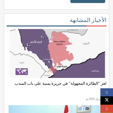
الأخبار المشابهة
لغز "الطائرة المجهولة" في جزيرة يمنية على باب المندب
7 إبريل 2026 م