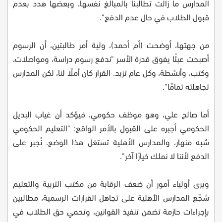
المدارس ما زالت تطالبنا بالمبالغ نفسها، وبعضها هدد بعدم
قبول الطلاب في حال عدم الدفع".
من جهتها، أوضحت (أم أحمد)، ولية أمر طالبتين، أن الرسوم
أصبحت عبئًا يفوق قدرة الأسر "ندفع رسوم دراسة، ومواصلات،
وكتب، وأنشطة، وكل عام تزيد. القرار كان أملًا لنا، لكن المدارس
تجاهلته تمامًا".
أما صالح علي، وهو موظف حكومي، فيؤكد أن غياب البديل
الحكومي أجبره على القبول بالأمر الواقع: "التعليم الحكومي
شبه منهار، والمدارس الأهلية تستغل هذا الوضع. نُجبر على
الدفع لأننا لا نملك خيارًا آخر".
ويرى أولياء أمور أن ضعف الرقابة من مكتب التربية والتعليم
شجّع المدارس الأهلية على تجاهل القرارات الرسمية، مطالبين
بإجراءات حازمة تضمن تنفيذ القوانين، وتحمي حق الطلاب في