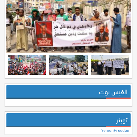
الفيس بوك
تويتر
YemenFreedom