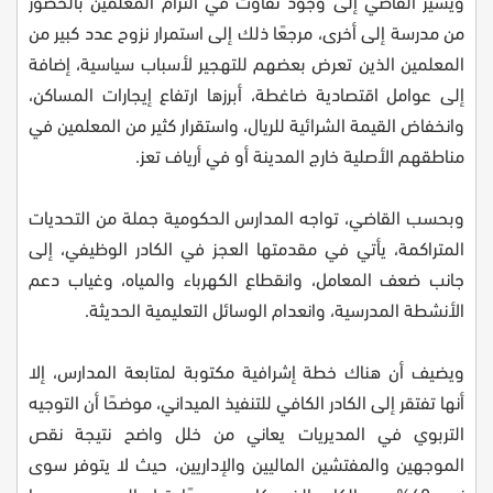
ويشير القاضي إلى وجود تفاوت في التزام المعلمين بالحضور
من مدرسة إلى أخرى، مرجعًا ذلك إلى استمرار نزوح عدد كبير من
المعلمين الذين تعرض بعضهم للتهجير لأسباب سياسية، إضافة
إلى عوامل اقتصادية ضاغطة، أبرزها ارتفاع إيجارات المساكن،
وانخفاض القيمة الشرائية للريال، واستقرار كثير من المعلمين في
مناطقهم الأصلية خارج المدينة أو في أرياف تعز.
وبحسب القاضي، تواجه المدارس الحكومية جملة من التحديات
المتراكمة، يأتي في مقدمتها العجز في الكادر الوظيفي، إلى
جانب ضعف المعامل، وانقطاع الكهرباء والمياه، وغياب دعم
الأنشطة المدرسية، وانعدام الوسائل التعليمية الحديثة.
ويضيف أن هناك خطة إشرافية مكتوبة لمتابعة المدارس، إلا
أنها تفتقر إلى الكادر الكافي للتنفيذ الميداني، موضحًا أن التوجيه
التربوي في المديريات يعاني من خلل واضح نتيجة نقص
الموجهين والمفتشين الماليين والإداريين، حيث لا يتوفر سوى