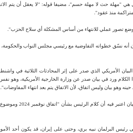
هي "مهلة حث لا مهلة حسم"، مضيفا قوله: "لا يعقل أن يتم الاتفا
راكمة منذ عقود".
ضع تصور عملي للانتهاء من أساس المشكلة أي سلاح الحزب".
عون أنه نسّق خطواته التفاوضية مع رئيسي مجلس النواب والحكومة
البيان الأمريكي الذي صدر على إثر المحادثات الثلاثية في واشنط
ا الكلام ورد في بيان صدر عن وزارة الخارجية الأمريكية، وهو نف
لكن المكتب الإعلامي لرئيس مجلس النواب نبيه بري ردّ ببي
رئيس البرلمان نبيه بري، وحتى على إيران، قد يكون أحد الأمور