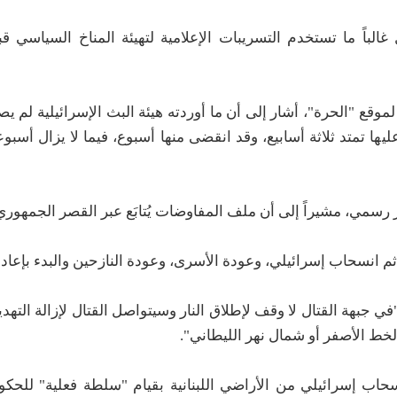
لباً ما تستخدم التسريبات الإعلامية لتهيئة المناخ السياسي ق
وقع "الحرة"، أشار إلى أن ما أوردته هيئة البث الإسرائيلية لم ي
ليها تمتد ثلاثة أسابيع، وقد انقضى منها أسبوع، فيما لا يزال أسبوع
رسمي، مشيراً إلى أن ملف المفاوضات يُتابَع عبر القصر الجمهوري
 ثم انسحاب إسرائيلي، وعودة الأسرى، وعودة النازحين والبدء بإعادة
في جبهة القتال لا وقف لإطلاق النار وسيتواصل القتال لإزالة التهد
لخط الأصفر أو شمال نهر الليطاني".
حاب إسرائيلي من الأراضي اللبنانية بقيام "سلطة فعلية" للحك