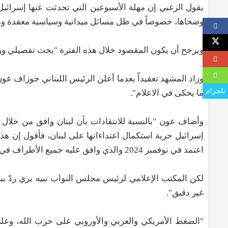
يقول الزغبي إن مهلة الأسبوعين التي تحدثت عنها إسرائيل 
وضحاها، خصوصاً في ظل مسائل ميدانية وسياسية معقدة ومت
ويرجح أن يكون المقصود خلال هذه الفترة "بحث تفصيلي وو
وزاد المشهد تعقيداً بعدما أعلن الرئيس اللبناني جوزاف 
تلجرام
ما يحكى في الاعلام".
وأضاف عون "بالنسبة للانتقادات بأن لبنان وافق من خلال 
إسرائيل حرية استكمال اعتداءاتها على لبنان، فأقول إن هذ
اعتمد في نوفمبر 2024 والذي وافق عليه جميع الأطراف في حينه وهو بيان وليس اتفاق، لأن الاتفاق يتم بعد انتهاء المفاوضات".
غير دقيق".
"الضغط الأمريكي والعربي والأوروبي على حزب الله، وعلى 