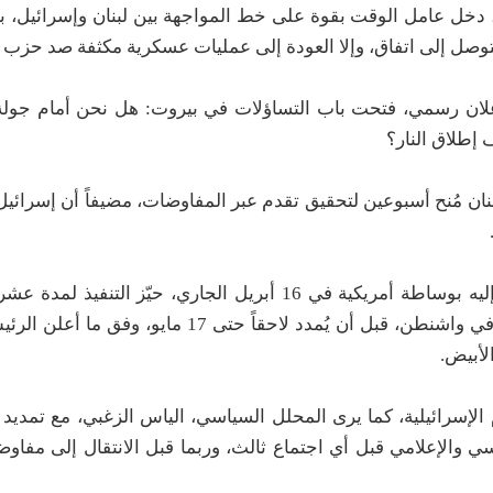
 دخل عامل الوقت بقوة على خط المواجهة بين لبنان وإسرائيل، ب
لتوصل إلى اتفاق، وإلا العودة إلى عمليات عسكرية مكثفة صد حزب ا
 إعلان رسمي، فتحت باب التساؤلات في بيروت: هل نحن أمام جول
 إطلاق النار؟
نان مُنح أسبوعين لتحقيق تقدم عبر المفاوضات، مضيفاً أن إسرائي
ويأتي ذلك بعدما دخل وقف إطلاق النار، الذي تم التوصل إليه بوساطة أمريكية في 16 أبريل الجاري، حي
الجولة الأولى من المحادثات المباشرة بين لبنان وإسرائيل في واشنطن، قبل أن يُمدد لاحقاً
لأبيض.
لإسرائيلية، كما يرى المحلل السياسي، الياس الزغبي، مع تمديد ال
سي والإعلامي قبل أي اجتماع ثالث، وربما قبل الانتقال إلى مفاو