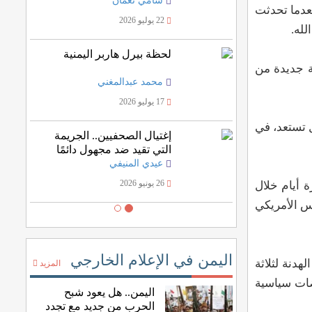
والدولية
سامي نعمان
عدما تحدثت
22 يوليو 2026
لله.
لحظة بيرل هاربر اليمنية
ة جديدة من
محمد عبدالمغني
17 يوليو 2026
ل تستعد، في
إغتيال الصحفيين.. الجريمة
التي تقيد ضد مجهول دائمًا
عيدي المنيفي
26 يونيو 2026
ّز التنفيذ لمدة عشرة أيام خلال
 حتى 17 مايو، وفق ما أعلن الرئيس الأمريكي
اليمن في الإعلام الخارجي
هدنة لثلاثة
المزيد
ضات سياسية
اليمن.. هل يعود شبح
الحرب من جديد مع تجدد