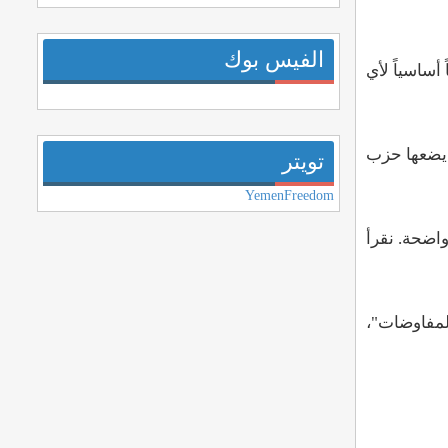
الفيس بوك
أساسياً لأي
 يضعها حزب
تويتر
YemenFreedom
واضحة. نقرأ
لمفاوضات"،