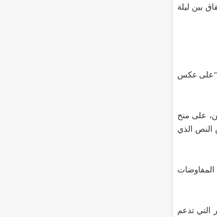
ق بين ليلة
، "على عكس
ن، على منح
س النص الذي
ان اعتبر فيه أن كلام الرئيس بشأن "اتفاق نوفمبر 2024 وموضوع المفاوضات
 التي تدعم