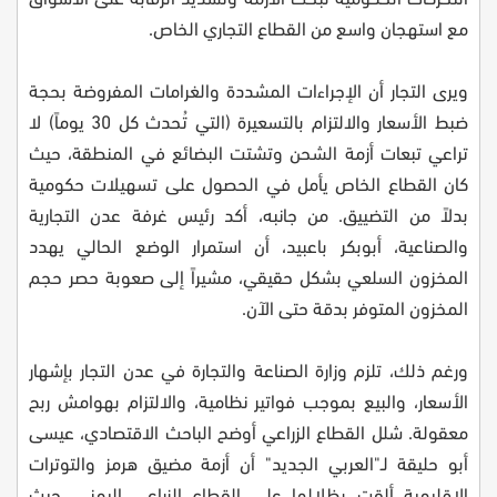
مع استهجان واسع من القطاع التجاري الخاص.
ويرى التجار أن الإجراءات المشددة والغرامات المفروضة بحجة
ضبط الأسعار والالتزام بالتسعيرة (التي تُحدث كل 30 يوماً) لا
تراعي تبعات أزمة الشحن وتشتت البضائع في المنطقة، حيث
كان القطاع الخاص يأمل في الحصول على تسهيلات حكومية
بدلاً من التضييق. من جانبه، أكد رئيس غرفة عدن التجارية
والصناعية، أبوبكر باعبيد، أن استمرار الوضع الحالي يهدد
المخزون السلعي بشكل حقيقي، مشيراً إلى صعوبة حصر حجم
المخزون المتوفر بدقة حتى الآن.
ورغم ذلك، تلزم وزارة الصناعة والتجارة في عدن التجار بإشهار
الأسعار، والبيع بموجب فواتير نظامية، والالتزام بهوامش ربح
معقولة. شلل القطاع الزراعي أوضح الباحث الاقتصادي، عيسى
أبو حليقة لـ"العربي الجديد" أن أزمة مضيق هرمز والتوترات
الإقليمية ألقت بظلالها على القطاع الزراعي اليمني، حيث