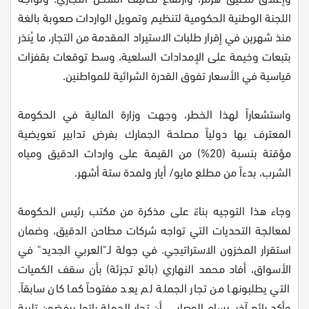
اللجنة الوطنية الحكومية لتنظيم وتمويل الواردات صعوبة بالغة
منذ شهرين في إقرار طلبات الاستيراد المقدمة من التجار، ما يُنذر
بتبعات وخيمة على الإمدادات السلعية، وسط توقعات بقفزات
قياسية في الأسعار تفوق القدرة الشرائية للمواطنين.
واستشعاراً لهذا الخطر، وجهت وزارة المالية في الحكومة
المعترف بها دولياً مصلحة الجمارك بفرض تدابير تعويضية
مؤقتة بنسبة (20%) من القيمة على واردات الدقيق ومياه
الشرب، بدءاً من مطلع مايو/ أيار ولمدة ستة أشهر.
وجاء هذا التوجيه بناءً على مذكرة من مكتب رئيس الحكومة
لمعالجة التحديات التي تواجه شركات مطاحن الدقيق، وضمان
استقرار المخزون الاستراتيجي. في جولة لـ"العربي الجديد" في
الأسواق، أفاد محمد النهاري (بائع تجزئة) بأن سقف الكميات
التي يطلبونها من تجار الجملة لم يعد مفتوحاً كما كان سابقاً.
وأكد بائع آخر، بسام الوصابي، أن تجار الجملة باتوا يرفضون تلبية