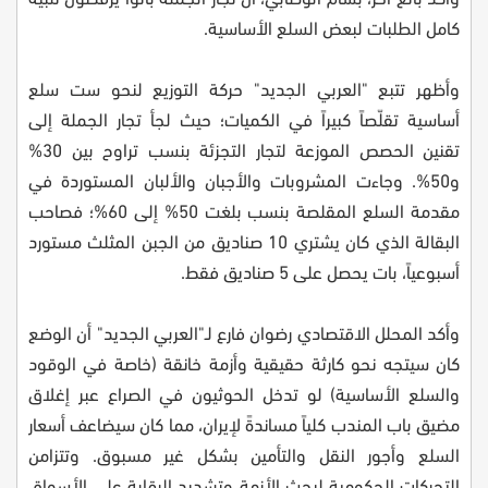
كامل الطلبات لبعض السلع الأساسية.
وأظهر تتبع "العربي الجديد" حركة التوزيع لنحو ست سلع
أساسية تقلّصاً كبيراً في الكميات؛ حيث لجأ تجار الجملة إلى
تقنين الحصص الموزعة لتجار التجزئة بنسب تراوح بين 30%
و50%. وجاءت المشروبات والأجبان والألبان المستوردة في
مقدمة السلع المقلصة بنسب بلغت 50% إلى 60%؛ فصاحب
البقالة الذي كان يشتري 10 صناديق من الجبن المثلث مستورد
أسبوعياً، بات يحصل على 5 صناديق فقط.
وأكد المحلل الاقتصادي رضوان فارع لـ"العربي الجديد" أن الوضع
كان سيتجه نحو كارثة حقيقية وأزمة خانقة (خاصة في الوقود
والسلع الأساسية) لو تدخل الحوثيون في الصراع عبر إغلاق
مضيق باب المندب كلياً مساندةً لإيران، مما كان سيضاعف أسعار
السلع وأجور النقل والتأمين بشكل غير مسبوق. وتتزامن
التحركات الحكومية لبحث الأزمة وتشديد الرقابة على الأسواق