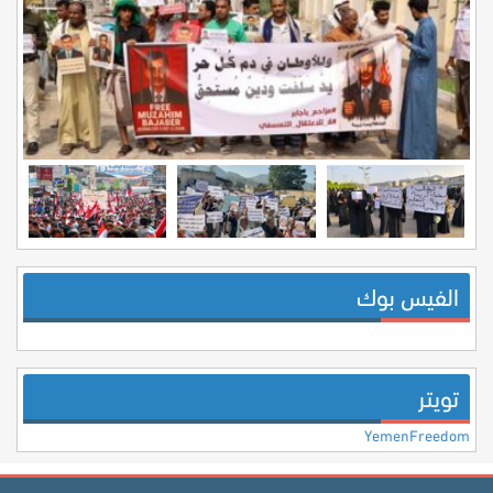
الفيس بوك
تويتر
YemenFreedom