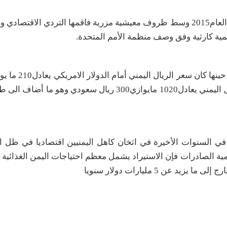
يلج اليمنيون عيدهم الثامن منذ اندلاع الحرب في مارس من العام2015 وسط ظروف معيشية مزرية فاقمها التردي ال
لمية كارثية وفق وصف منظمة الأمم المتحدة
.
سعودي بيد أن بعد ثمان سنوات من اندلاع الحرب بات الريال اليمني يعادل1020 مايوازي300 ريال س
 في السنوات الأخيرة في اثخان كاهل اليمنيين اقتصاديا في ظل اع
ية الصادرات فإن الاستيراد يشمل معظم احتياجات اليمن الغذائية و
عن 5 مليارات دولار سنويا