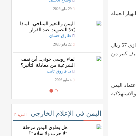
وضاح الجليل
29 مايو 2026
اقتصادي وانهيار العملة
اليمن والتغير المناخي.. لماذا
يُعدّ التصويت ضد القرار
الأممي خسارة للمصلحة
طارق حسان
اليمنية؟
ومنذ بدأ التحالف العربي عملية عسكرية أواخر مارس 2015 حينها كان سعر الريال اليمني أمام الدولار الامريكي يعادل210 ما يوازي 57 ريال
22 مايو 2026
عودي وهو ما أضاف الى طيف كبير من
لقاء روسي حوثي.. أين تقف
الشرعية من معادلة التأثير؟
د. فاروق ثابت
4 مايو 2026
تماد اليمن
الاستهلاكية
اليمن في الإعلام الخارجي
المزيد
هل يطوي اليمن مرحلة
"لا حرب ولا سلام"؟