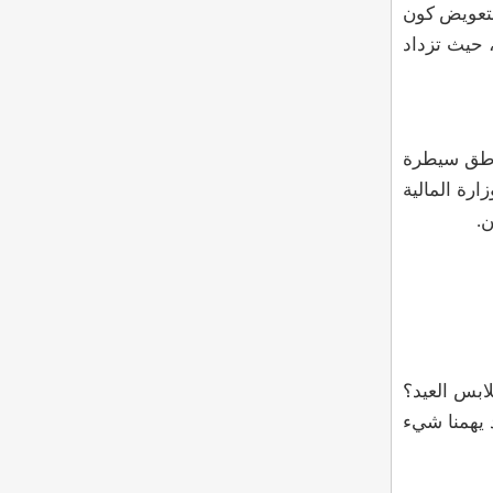
لتعويض كون
 حيث تزداد
ناطق سيطرة
رة المالية
ن
.
ابس العيد؟
 يهمنا شيء