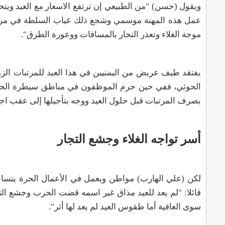
ويقول (حسن) "من الطبيعي إن ترتفع الاسعار مع العيد ويت
عمل هذه المهنة موسمي وشجع ذلك غياب السلطة في مراقبة ا
موجة الغلاء وتعذر التجار بالمسافات ووعورة الطرق"
.
يفتقد طيف عريض من اليمنيين في هذا العيد للمرتبات ال
الحوثي، ففي حين حرم الموظفون في مناطق سيطرة الحوث
بصرف المرتبات قبل حلول العيد ووجه بتأجيلها إلى عقب اجا
أسر تواجه الغلاء وجشع التجار
لكن (علي الهارب) مواطن ويعمل في الأعمال الحرة يتساء
قائلا: "لم يعد للعيد مذاق غير اسمه قضت الحرب وجشع ال
سوى العافية أما طقوس العيد لم يعد لها أثر".