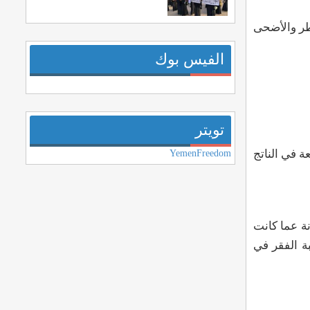
طر والأضحى
الفيس بوك
تويتر
وقدرت تكلفة الفرص الضائعة في الناتج
YemenFreedom
لعملة الوطنية جزء من قوتها الشرائية حيث بلغ معدل التدهور500% مقارنة عما كانت
م السكان ثم قفزت نسبة الفقر في