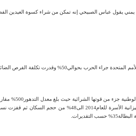
 يمني يقول عباس الصبيحي إنه تمكن من شراء كسوة العيدين الف
وانكمش الناتج المحلي الاجمالي بحسب البرنامج الانمائي للأمم المتحدة جراء الحرب بحوالي50% 
كما أدت الحرب إلى اختلال التوازن النقدي وفقدت ا
عليه قبل الحرب، وارتفع معدل الفقر بحسب نتائج مسح ميزانية الأسرة للعام2014 الى48% من حج
.