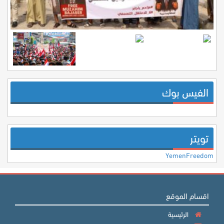
الفيس بوك
تويتر
YemenFreedom
اقسام الموقع
الرئيسية