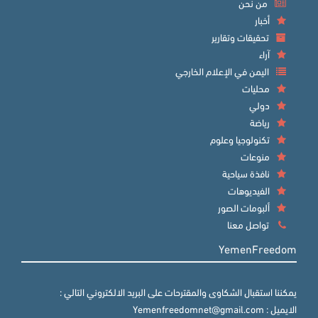
من نحن
أخبار
تحقيقات وتقارير
آراء
اليمن في الإعلام الخارجي
محليات
دولي
رياضة
تكنولوجيا وعلوم
منوعات
نافذة سياحية
الفيديوهات
ألبومات الصور
تواصل معنا
YemenFreedom
يمكننا استقبال الشكاوى والمقترحات على البريد الالكتروني التالي :
الايميل : Yemenfreedomnet@gmail.com