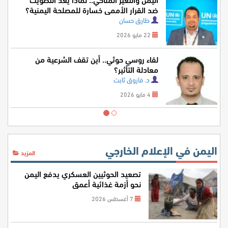
ضد القرار الأممي خسارة للمصلحة اليمنية؟
طارق حسان
22 مايو 2026
لقاء روسي حوثي.. أين تقف الشرعية من
معادلة التأثير؟
د. فاروق ثابت
4 مايو 2026
اليمن في الإعلام الخارجي
المزيد
تصعيد الحوثيين العسكري يدفع اليمن
نحو أزمة غذائية أعمق
7 أغسطس 2026