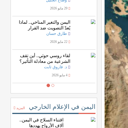
وضاح الجليل
29 مايو 2026
اليمن والتغير المناخي.. لماذا
يُعدّ التصويت ضد القرار
الأممي خسارة للمصلحة
طارق حسان
اليمنية؟
22 مايو 2026
لقاء روسي حوثي.. أين تقف
الشرعية من معادلة التأثير؟
د. فاروق ثابت
4 مايو 2026
اليمن في الإعلام الخارجي
المزيد
اقتناء السلاح في اليمن..
آلاف الأرواح يهددها