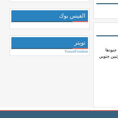
الفيس بوك
تويتر
جنودها
YemenFreedom
ثيين جنوبي