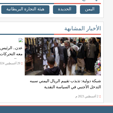
اليمن
الحديدة
هيئة التجارة البريطانية
الأخبار المشابهة
عدن.. الرئيس 
معه التحركات ا
في اليمن
29 أغسطس 2024 م
شبكة دولية: تذبذب تقييم الريال اليمني سببه
التدخل الأجنبي في السياسة النقدية
2 أغسطس 2023 م