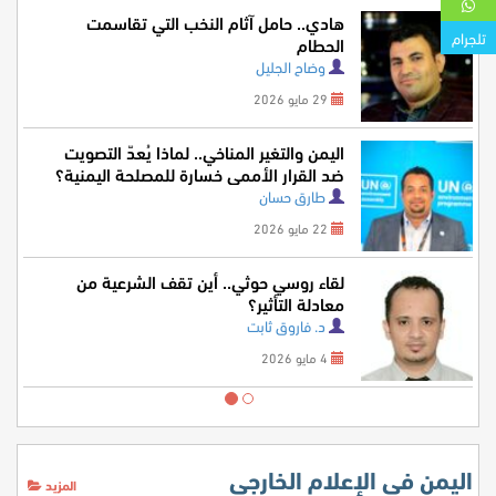
هادي.. حامل آثام النخب التي تقاسمت
تلجرام
الحطام
وضاح الجليل
29 مايو 2026
اليمن والتغير المناخي.. لماذا يُعدّ التصويت
ضد القرار الأممي خسارة للمصلحة اليمنية؟
طارق حسان
22 مايو 2026
لقاء روسي حوثي.. أين تقف الشرعية من
معادلة التأثير؟
د. فاروق ثابت
4 مايو 2026
اليمن في الإعلام الخارجي
المزيد