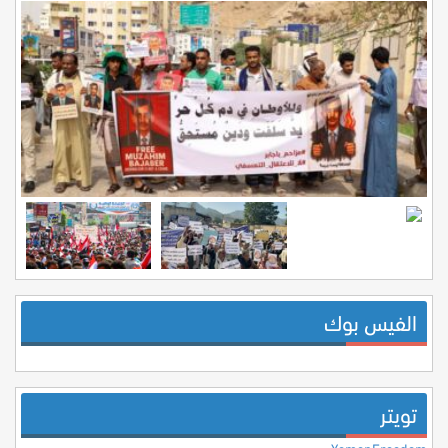
الفيس بوك
تويتر
YemenFreedom