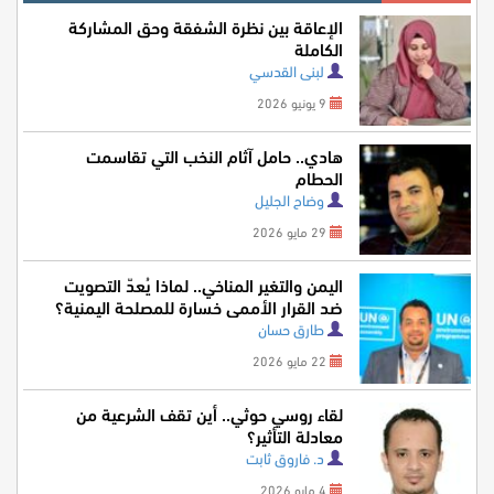
الإعاقة بين نظرة الشفقة وحق المشاركة
الكاملة
لبنى القدسي
9 يونيو 2026
هادي.. حامل آثام النخب التي تقاسمت
الحطام
وضاح الجليل
29 مايو 2026
اليمن والتغير المناخي.. لماذا يُعدّ التصويت
ضد القرار الأممي خسارة للمصلحة اليمنية؟
طارق حسان
22 مايو 2026
لقاء روسي حوثي.. أين تقف الشرعية من
معادلة التأثير؟
د. فاروق ثابت
4 مايو 2026