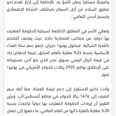
وتمويلاً مستقراً يمكن التنبؤ به، بالإضافة إلى إحراز تقدم نحو
تحقيق السلام من أجل السماح باستئناف النشاط الاقتصادي
وترسيخ أسس التعافي".
وتعاني الأسر في المناطق الخاضعة لسيطرة الحكومة المعترف
بها دوليا، من مصاعب اقتصادية حادة، حيث يعصف التضخم
بالقدرة الشرائية. فبحلول يونيو/ حزيران، ارتفع سعر سلة الغذاء
الأساسية بنسبة 26% مقارنة بالعام السابق، نتيجة انخفاض حاد
في قيمة الريال اليمني بسوق عدن الذي بلغ أدنى مستوياته
على الإطلاق بواقع 2905 ريالات للدولار الأمريكي في يوليو/
تموز.
وأدت تدابير الاستقرار إلى دعم قيمة العملة، مما أعاد سعر
الصرف إلى 1676 ريالاً للدولار في مطلع أغسطس/آب. ويبيّن
التقرير أن إيرادات الحكومة المعترف بها دولياً تراجعت بنسبة
30% مقارنة بالفترة ذاتها من العام الماضي، ما دفعها إلى خفض