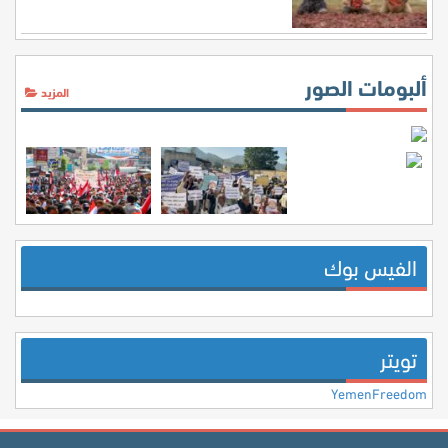
ألبومات الصور
المزيد
الفيس بوك
تويتر
YemenFreedom